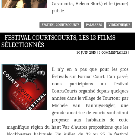
Casamarta, Helena Stork) et le (jeune)
public.
FESTIVAL COURTSCOURTS
PALMARÈS
VIDÉOTHÈQUE
FESTIVAL COURTSCOURTS, LES 13 FILMS
SÉLECTIONNÉS
30 JUIN 2015
3 COMMENTAIRES
|
Il n’y en a pas que pour les gros
festivals sur Format Court. L’an passé,
nous participions au festival
CourtsCourts organisé depuis quelques
années dans le village de Tourtour par
Michèle van Panhuys-Sigler, une
grande amatrice de courts souhaitant
proposer aux habitants de cette
magnifique région du haut Var d’autres propositions que les
blockbusters habituels. Fin juillet, du 23 au 25, le festival