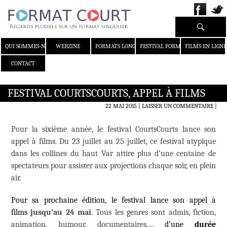
Recherche
ALLER AU CONTENU
QUI SOMMES-NOUS ?
WEBZINE
FORMATS LONGS
FESTIVAL FORMAT COURT
FILMS EN LIGNE
CONTACT
FESTIVAL COURTSCOURTS, APPEL À FILMS
22 MAI 2015
LAISSER UN COMMENTAIRE
|
Pour la sixième année, le festival CourtsCourts lance son
appel à films. Du 23 juillet au 25 juillet, ce festival atypique
dans les collines du haut Var attire plus d’une centaine de
spectateurs pour assister aux projections chaque soir, en plein
air.
Pour sa prochaine édition, le festival
lance son appel à
films
jusqu’au 24 mai
. Tous les genres sont admis, fiction,
animation, humour, documentaires,…
d’une
durée