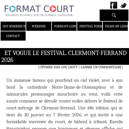
Recherche
ALLER AU CONTENU
QUI SOMMES-NOUS ?
WEBZINE
FORMATS LONGS
FESTIVAL FORMAT COURT
FILMS EN LIGNE
CONTACT
ET VOGUE LE FESTIVAL. CLERMONT-FERRAND
2026
1 FÉVRIER 2026
LOU LEOTY
LAISSER UN COMMENTAIRE
|
Un immense bateau qui pourfend un ciel violet, avec à son
bord la cathédrale Notre-Dame-de-l’Assomption et de
minuscules personnages mouchoirs au vent, voilà cette
année comment se dévoile toutes voiles dehors le festival de
court-métrage de Clermont-Ferrand. Une 48e édition qui se
tient du 30 janvier au 7 février 2026, et qui invite à une
formidable traversée du court, de bâbord à tribord. Karolis
Strautniekas propose une lumineuse et rêveuse affiche qui