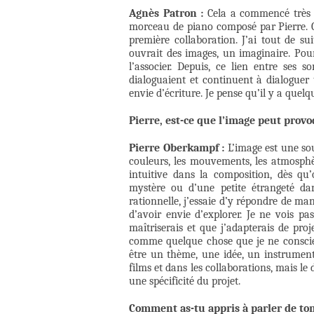
Agnès Patron :
Cela a commencé très n
morceau de piano composé par Pierre. C
première collaboration. J’ai tout de s
ouvrait des images, un imaginaire. Pou
l’associer. Depuis, ce lien entre se
dialoguaient et continuent à dialoguer
envie d’écriture. Je pense qu’il y a que
Pierre, est-ce que l’image peut prov
Pierre Oberkampf :
L’image est une sou
couleurs, les mouvements, les atmosphèr
intuitive dans la composition, dès qu
mystère ou d’une petite étrangeté da
rationnelle, j’essaie d’y répondre de man
d’avoir envie d’explorer. Je ne vois 
maîtriserais et que j’adapterais de pr
comme quelque chose que je ne conscient
être un thème, une idée, un instrument
films et dans les collaborations, mais l
une spécificité du projet.
Comment as-tu appris à parler de ton 