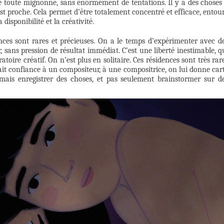
ille toute mignonne, sans énormément de tentations. Il y a des choses
 est proche. Cela permet d’être totalement concentré et efficace, entou
disponibilité et la créativité.
nces sont rares et précieuses. On a le temps d’expérimenter avec d
r, sans pression de résultat immédiat. C’est une liberté inestimable, q
toire créatif. On n’est plus en solitaire. Ces résidences sont très rar
t confiance à un compositeur, à une compositrice, on lui donne car
mais enregistrer des choses, et pas seulement brainstormer sur d