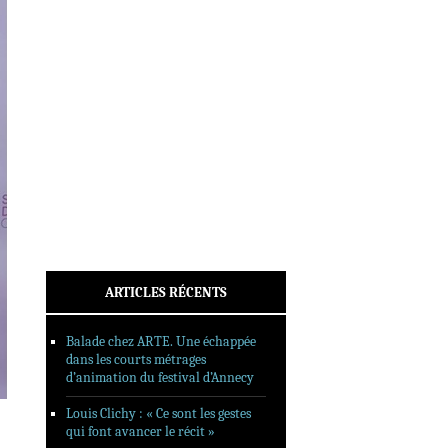
INTERVIEWS
REPORTAGES
SORTIES DVD
FORMATS LONGS
FESTIVAL FORMAT COURT
FILMS EN LIGNE
CONTACT
ARTICLES RÉCENTS
Balade chez ARTE. Une échappée
dans les courts métrages
d’animation du festival d’Annecy
Louis Clichy : « Ce sont les gestes
qui font avancer le récit »