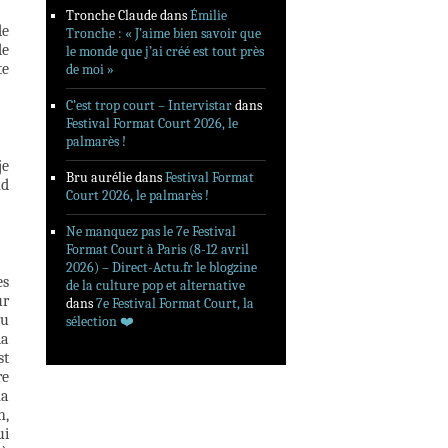
Tronche Claude
dans
Émilie
de
Tronche : « J’aime bien savoir que
de
le monde que j’ai créé est tout près
te
de moi »
C’est trop court – Intervistar
dans
Festival Format Court 2026, le
palmarès !
je
Bru aurélie
dans
Festival Format
nd
Court 2026, le palmarès !
Ne manquez pas le 7e Festival
Format Court à Paris (8-12 avril
2026) – Direct-Actu.fr le blogzine
es
de la culture pop et alternative
ur
dans
7e Festival Format Court, la
ou
sélection ❤️‍
la
st
re
ma
h,
ui