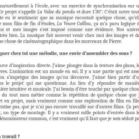
aturellement à l’école, avec un exercice de synchronisation sur 
e projet s’appelle
La Valse du pendu
et dure 1’30’’. C’était notre tou
uite eu le sentiment que sa musique racontait quelque chose, qu’el
r mon film de fin d’études,
La Veuve Caillou
, ça m’a paru logique 
s sons et mes images s’est imposé comme une évidence. Nos unive
 très bien. La musique fait souvent venir chez moi des images et d
lque chose de cinématographique dans les morceaux de Pierre.
oquer chez toi une mélodie, une envie d’assembler des sons ?
rce d’inspiration directe. J’aime plonger dans la texture des plans, l
es. L’animation est un monde en soi. Il y a une partie qui est ass
’on s’imprègne des images qu’on découvre. J’aime bien partir d’
ns le projet qui me questionne. Au lieu d’y répondre de maniè
ière intuitive et musicale. J’ai besoin d’être touché par quelque chos
pas du tout mon métier comme la répétition de quelque chose que 
ojet en projet, mais vraiment comme une exploration de film en fil
ise pas, que je n’ai pas encore travaillé sur d’autres films. Ça pe
, un type de montage. Il y a vraiment mille points d’entrée dans l
e dénominateur commun, c’est vraiment qu’il faut que je sois séduit p
travail ?