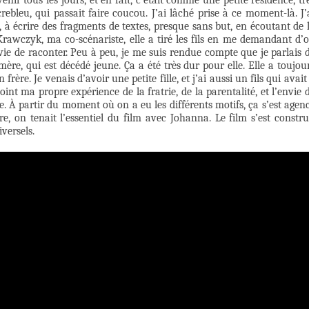
enir tous les jours, et en fait, c’était comme une petite résidence, tr
rebleu, qui passait faire coucou. J’ai lâché prise à ce moment-là. J’
 à écrire des fragments de textes, presque sans but, en écoutant de 
awczyk, ma co-scénariste, elle a tiré les fils en me demandant d’
nvie de raconter. Peu à peu, je me suis rendue compte que je parlais 
re, qui est décédé jeune. Ça a été très dur pour elle. Elle a toujou
ère. Je venais d’avoir une petite fille, et j’ai aussi un fils qui avait
oint ma propre expérience de la fratrie, de la parentalité, et l’envie 
ce. À partir du moment où on a eu les différents motifs, ça s’est agen
e, on tenait l’essentiel du film avec Johanna. Le film s’est constru
versels.