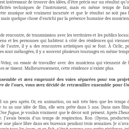
est intéressant de trouver des idées, d’être précis sur un résultat qu’
ificités techniques de l’instrument, mais en même temps de fai
tte musique soit vraiment incarnée et que le résultat ne soit pas 
e, mais quelque chose d’enrichi par la présence humaine des musicien
de rencontre, de transmission avec les territoires et les publics locau
égiens et les personnes qui habitent à côté des résidences qui vienne
 l’autre, il y a des rencontres artistiques qui se font. À Ciclic, p
ipes sont mélangées, il y a souvent plusieurs tournages en même temps
Velay, on essaie de travailler avec des musiciens qui viennent de 
ques se tissent. Malheureusement, cette résidence n’existe plus.
ensemble et avez emprunté des voies séparées pour vos proje
re de l’ours
, vous avez décidé de retravailler ensemble pour
Un
 un peu après. Or, en animation, on sait très bien que les temps 
ue tu as une idée de film, elle sera prête dans 5 ans. Dans mes film
Une fugue
, je voulais vraiment que le décor soit présent. Après
L’heu
gie. J’avais besoin d’un temps de respiration. Ron (Dyens, producteu
 une place libre dans ses bureaux pendant trois semaines. Je n’ava