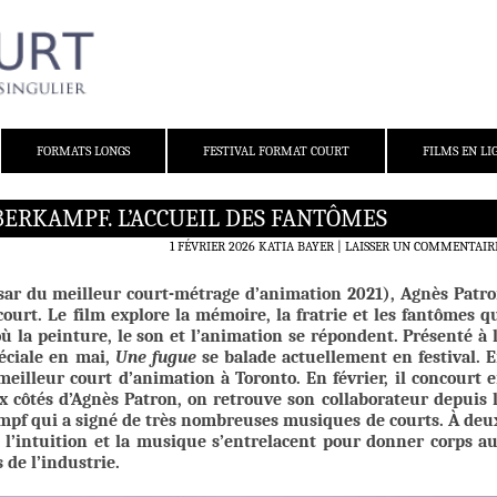
FORMATS LONGS
FESTIVAL FORMAT COURT
FILMS EN LI
BERKAMPF. L’ACCUEIL DES FANTÔMES
1 FÉVRIER 2026
KATIA BAYER
LAISSER UN COMMENTAIR
ar du meilleur court-métrage d’animation 2021), Agnès Patr
ourt. Le film explore la mémoire, la fratrie et les fantômes q
 la peinture, le son et l’animation se répondent. Présenté à 
éciale en mai,
Une fugue
se balade actuellement en festival. 
meilleur court d’animation à Toronto. En février, il concourt 
 côtés d’Agnès Patron, on retrouve son collaborateur depuis 
mpf qui a signé de très nombreuses musiques de courts. À deu
, l’intuition et la musique s’entrelacent pour donner corps a
 de l’industrie.