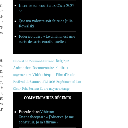
un
Inscrire son court aux César 2027
te
✨
le
Que ma volonté soit faite de Julia
de
Kowalski
rs
es
Federico Luis : « Le cinéma est une
sorte de carte émotionnelle »
es
Belgique
Festival de Clermont-Ferrand
ez
Animation
Fiction
Documentaire
un
Vidéothèque
Film d'école
Royaume-Uni
re
France
e,
Festival de Cannes
Expérimental
Les
je
César
Prix Format Court
moyen-métrage
m,
COMMENTAIRES RÉCENTS
ut
es
ar
Pascale
dans
Vibirson
Gnanatheepan : « J’observe, je me
construis, je m’affirme »