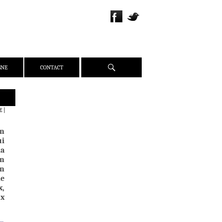
Recherche
GNE
CONTACT
QUI SOMMES-NOUS ?
E
|
PRÉSENTATION
on
ÉQUIPE
ui
PRESSE
la
En
PARTENAIRES
en
WEBZINE
le
x,
ACTUALITÉS
ux
CRITIQUES
DOSSIERS