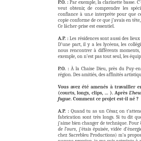
P.O. :
Par exemple, la clarinette basse. C’
veut obtenir, de comprendre les spéc
confiance à un.e interprète pour que ce
copie conforme de ce que j’avais en têt
Ce lâcher-prise est essentiel.
A.P. :
Les résidences sont aussi des lieux 
D’une part, il y a les lycéens, les coll
nous rencontrer à différents moments, de
exemple, on n’est pas tout seul, les équ
P.O. :
À la Chaise Dieu, près du Puy-en-
région. Des amitiés, des affinités artisti
Vous avez été amenés à travailler 
(courts, longs, clips, … ). Après
L’heu
fugue
. Comment ce projet est-il né ?
A.P. :
Quand tu as un César, on t’attend
fabrication sont très longs. Si tu dit q
j’aime bien changer de technique. Pour
de l’ours
, j’étais épuisée, vidée d’éner
chez Sacrebleu Productions) m’a proposé