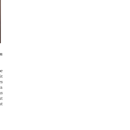
tu
pe
ôt
es
ça
us
ut
st