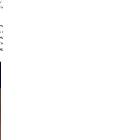
 à
ré
es
ui
es
te
es