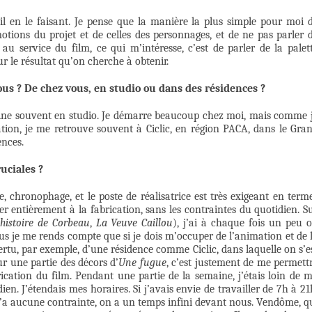
il en le faisant. Je pense que la manière la plus simple pour moi 
motions du projet et de celles des personnages, et de ne pas parler 
 au service du film, ce qui m’intéresse, c’est de parler de la palet
r le résultat qu’on cherche à obtenir.
s ? De chez vous, en studio ou dans des résidences ?
ne souvent en studio. Je démarre beaucoup chez moi, mais comme 
ation, je me retrouve souvent à Ciclic, en région PACA, dans le Gra
ences.
uciales ?
e, chronophage, et le poste de réalisatrice est très exigeant en term
er entièrement à la fabrication, sans les contraintes du quotidien. S
histoire de Corbeau
,
La Veuve Caillou
), j’ai à chaque fois un peu 
us je me rends compte que si je dois m’occuper de l’animation et de 
 vertu, par exemple, d’une résidence comme Ciclic, dans laquelle on s’e
r une partie des décors d’
Une fugue
, c’est justement de me permett
rication du film. Pendant une partie de la semaine, j’étais loin de 
dien. J’étendais mes horaires. Si j’avais envie de travailler de 7h à 21
n n’a aucune contrainte, on a un temps infini devant nous. Vendôme, q