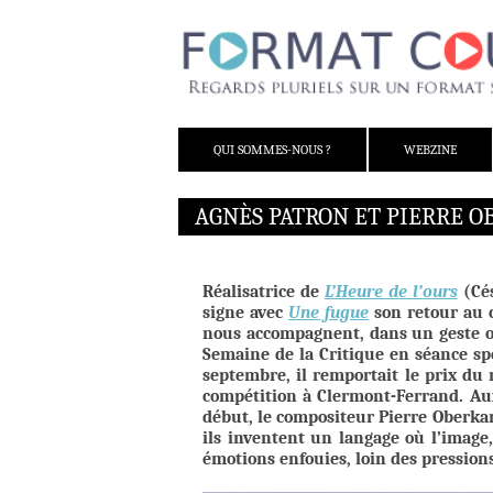
ALLER AU CONTENU
QUI SOMMES-NOUS ?
WEBZINE
AGNÈS PATRON ET PIERRE O
Réalisatrice de
L’Heure de l’ours
(Cés
signe avec
Une fugue
son retour au c
nous accompagnent, dans un geste où
Semaine de la Critique en séance sp
septembre, il remportait le prix du 
compétition à Clermont-Ferrand. Aux
début, le compositeur Pierre Oberka
ils inventent un langage où l’image
émotions enfouies, loin des pressions