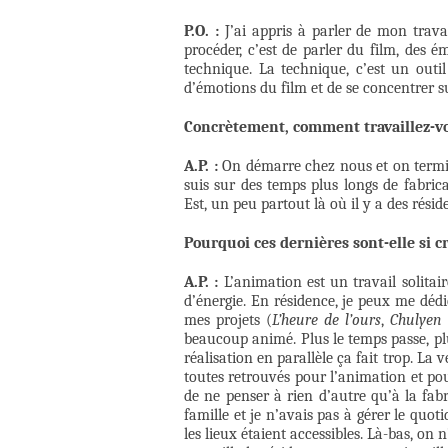
P.O. :
J’ai appris à parler de mon trava
procéder, c’est de parler du film, des é
technique. La technique, c’est un outil
d’émotions du film et de se concentrer su
Concrètement, comment travaillez-vou
A.P. :
On démarre chez nous et on termi
suis sur des temps plus longs de fabric
Est, un peu partout là où il y a des résid
Pourquoi ces dernières sont-elle si cr
A.P. :
L’animation est un travail solitair
d’énergie. En résidence, je peux me dédi
mes projets (
L’heure de l’ours
,
Chulyen 
beaucoup animé. Plus le temps passe, pl
réalisation en parallèle ça fait trop. La
toutes retrouvés pour l’animation et pou
de ne penser à rien d’autre qu’à la fab
famille et je n’avais pas à gérer le quoti
les lieux étaient accessibles. Là-bas, o