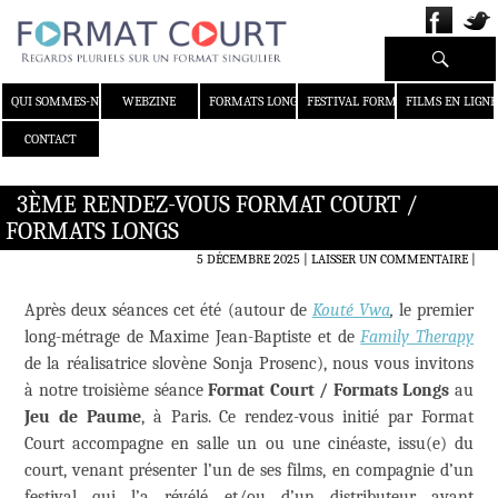
Recherche
ALLER AU CONTENU
QUI SOMMES-NOUS ?
WEBZINE
FORMATS LONGS
FESTIVAL FORMAT COURT
FILMS EN LIGNE
CONTACT
3ÈME RENDEZ-VOUS FORMAT COURT /
FORMATS LONGS
5 DÉCEMBRE 2025
LAISSER UN COMMENTAIRE
|
Après deux séances cet été (autour de
Kouté Vwa
,
le premier
long-métrage de Maxime Jean-Baptiste et de
Family Therapy
de la réalisatrice slovène Sonja Prosenc),
nous vous invitons
à notre troisième séance
Format Court / Formats Longs
au
Jeu de Paume
, à Paris. Ce rendez-vous initié par Format
Court accompagne en salle un ou une cinéaste, issu(e) du
court, venant présenter l’un de ses films, en compagnie d’un
festival qui l’a révélé et/ou d’un distributeur ayant