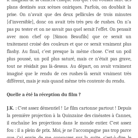
plans destinés aux scènes oniriques. Parfois, on doublait la
prise. On n’avait que des deux pellicules de trois minutes
[d’inversible], donc on avait très très peu de rushes. On n’a
pas pu tester et on ne savait pas quel serait l’effet. On pensait
avec mon chef op [Simon Beaufils] que ce serait un
traitement croisé des couleurs et que ce serait vraiment plus
flashy. Au final, c’est presque la même chose. C’est un poil
plus poussé, un poil plus saturé, mais ce n’était pas grave,
tout ne résidait pas là-dessus. Au départ, on avait vraiment
imaginé que le rendu de ces rushes-là serait vraiment très
différent, mais je suis quand même très contente du rendu.
Quelle a été la réception du film ?
J.K. :
C’est assez démentiel ! Le film cartonne partout ! Depuis
la première projection à la Quinzaine des cinéastes à Cannes,
il enchaîne les projections dans le monde entier. C’est assez
fou : il a plein de prix. Moi, je ne l’accompagne pas trop parce
que j’ai envie de me consacrer sur la suite, c’est-à-dire le