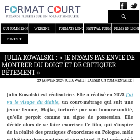
Recherche
ALLER AU CONTENU
QUI SOMMES-NOUS ?
WEBZINE
FORMATS LONGS
FESTIVAL FORMAT COURT
FILMS EN LIGNE
CONTACT
JULIA KOWALSKI : « JE N’AVAIS PAS ENVIE DE
MONTRER DU DOIGT ET DE CRITIQUER
BÊTEMENT »
23 JANVIER 2024
JULIA WAHL
LAISSER UN COMMENTAIRE
|
Julia Kowalski est réalisatrice. Elle a réalisé en 2023
J’ai
vu le visage du diable
, un court-métrage qui suit une
jeune femme, Majka, torturée par son homosexualité,
qu’elle perçoit comme un signe de possession. Elle
décide alors de se faire exorciser. Ce film, qui s’inspire
de la réalité des pratiques d’exorcisme en Pologne, mêle
esthétique documentaire et surnaturel. Il fut présenté à