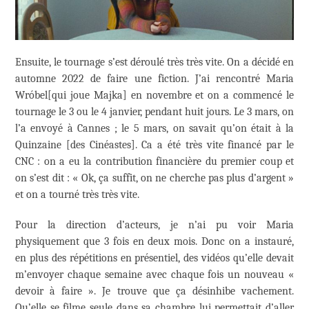
Ensuite, le tournage s’est déroulé très très vite. On a décidé en
automne 2022 de faire une fiction. J’ai rencontré Maria
Wróbel[qui joue Majka] en novembre et on a commencé le
tournage le 3 ou le 4 janvier, pendant huit jours. Le 3 mars, on
l’a envoyé à Cannes ; le 5 mars, on savait qu’on était à la
Quinzaine [des Cinéastes]. Ca a été très vite financé par le
CNC : on a eu la contribution financière du premier coup et
on s’est dit : « Ok, ça suffit, on ne cherche pas plus d’argent »
et on a tourné très très vite.
Pour la direction d’acteurs, je n’ai pu voir Maria
physiquement que 3 fois en deux mois. Donc on a instauré,
en plus des répétitions en présentiel, des vidéos qu’elle devait
m’envoyer chaque semaine avec chaque fois un nouveau «
devoir à faire ». Je trouve que ça désinhibe vachement.
Qu’elle se filme seule dans sa chambre lui permettait d’aller