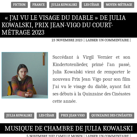
FICTION
FRANCE
JULIA KOWALSKI
LES CÉSAR
MOYEN-MÉTRAGE
« J’AI VU LE VISAGE DU DIABLE » DE JULIA
KOWALSKI, PRIX JEAN-VIGO DU COURT-
MÉTRAGE 2023
23 NOVEMBRE 2023
LAISSER UN COMMENTAIRE
|
Succédant à Virgil Vernier et son
Kindertotenlieder, primé l’an passé,
Julia Kowalski vient de remporter le
nouveau Prix Jean Vigo pour son film
J’ai vu le visage du diable, ayant fait
ses débuts à la Quinzaine des Cinéastes
cette année.
JULIA KOWALSKI
LES CÉSAR
PRIX JEAN VIGO
QUINZAINE DES CINÉASTES
MUSIQUE DE CHAMBRE DE JULIA KOWALSKI
5 NOVEMBRE 2012
CAMILLE MONIN
LAISSER UN COMMENTAIRE
|