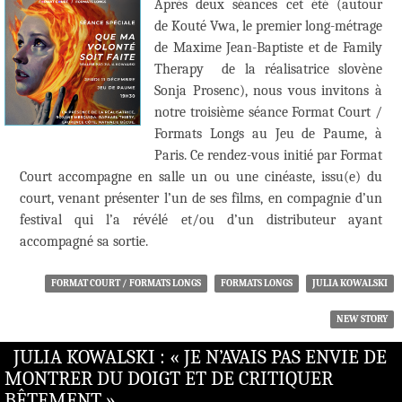
Après deux séances cet été (autour
de Kouté Vwa, le premier long-métrage
de Maxime Jean-Baptiste et de Family
Therapy de la réalisatrice slovène
Sonja Prosenc), nous vous invitons à
notre troisième séance Format Court /
Formats Longs au Jeu de Paume, à
Paris. Ce rendez-vous initié par Format
Court accompagne en salle un ou une cinéaste, issu(e) du
court, venant présenter l’un de ses films, en compagnie d’un
festival qui l’a révélé et/ou d’un distributeur ayant
accompagné sa sortie.
FORMAT COURT / FORMATS LONGS
FORMATS LONGS
JULIA KOWALSKI
NEW STORY
JULIA KOWALSKI : « JE N’AVAIS PAS ENVIE DE
MONTRER DU DOIGT ET DE CRITIQUER
BÊTEMENT »