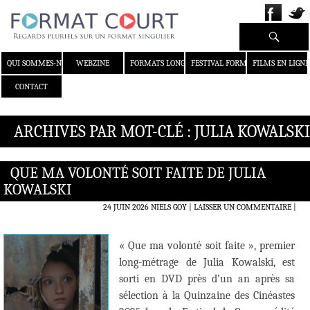
Recherche
ALLER AU CONTENU
QUI SOMMES-NOUS ?
WEBZINE
FORMATS LONGS
FESTIVAL FORMAT COURT
FILMS EN LIGNE
CONTACT
ARCHIVES PAR MOT-CLÉ : JULIA KOWALSKI
QUE MA VOLONTÉ SOIT FAITE DE JULIA
KOWALSKI
24 JUIN 2026
NIELS GOY
LAISSER UN COMMENTAIRE
|
« Que ma volonté soit faite », premier
long-métrage de Julia Kowalski, est
sorti en DVD près d’un an après sa
sélection à la Quinzaine des Cinéastes