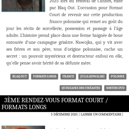
2025 lors du Festival de Cannes, édité
par Blaq Out. L’occasion pour Format
Court de revenir sur cette production
franco-polonaise qui remet au goût du
jour les récits de sorcellerie, possession et passage à l’âge
adulte. L’histoire prend place dans une ferme baignée de boue
entourée d’une campagne grisâtre. Nawojka, qui y vit avec
ses frères et son père, tous d’origine polonaise, cache un
secret : un pouvoir mystérieux et destructeur enfoui en elle,
qu’elle pense avoir hérité de sa défunte mère.
BLAQ OUT
FORMATS LONGS
FRANCE
JULIA KOWALSKI
POLOGNE
QUINZAINE DES CINÉASTES
SORTIES DVD
3ÈME RENDEZ-VOUS FORMAT COURT /
FORMATS LONGS
5 DÉCEMBRE 2025
LAISSER UN COMMENTAIRE
|