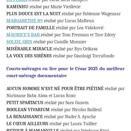
KAMINHU
réalisé par Marie Vieillevie
PLUS DOUCE EST LA NUIT
réalisé par Fabienne Wagenaar
MARGARETHE 89
réalisé par Lucas Malbrun
PORTRAIT DE FAMILLE
réalisé par Lea Vidaković
MAURICE’S BAR
réalisé par Tom Prezman et Tzor Edery
SOLEIL GRIS
réalisé par Camille Monnier
MISÉRABLE MIRACLE
réalisé par Ryo Orikasa
LA VOIX DES SIRÈNES
réalisé par Gianluigi Toccafondo
Courts-métrages en lice pour le César 2025 du meilleur
court-métrage documentaire
AUCUN HOMME N’EST NÉ POUR ÊTRE PIÉTINÉ
réalisé par
Narimane Baba Aïssa et Lucas Roxo
PETIT SPARTACUS
réalisé par Sara Ganem
BOOLEAN VIVARIUM
réalisé par Nicolas Bailleul
LA RENAISSANCE
réalisé par Nader S. Ayache
LE CŒUR AILLEURS
réalisé par Laura Tuillier
RETOUR À MAMANVILLE
réalisé par Stéphane Rizzi