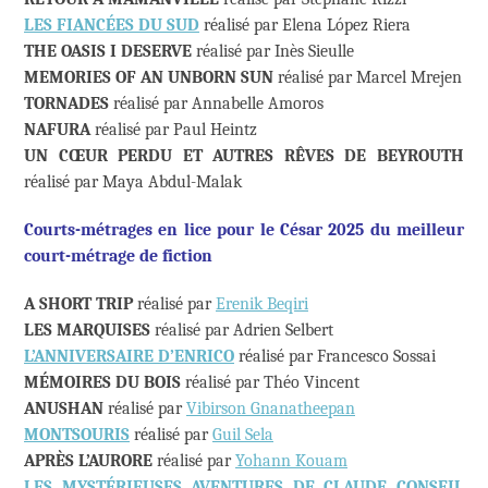
LES FIANCÉES DU SUD
réalisé par Elena López Riera
THE OASIS I DESERVE
réalisé par Inès Sieulle
MEMORIES OF AN UNBORN SUN
réalisé par Marcel Mrejen
TORNADES
réalisé par Annabelle Amoros
NAFURA
réalisé par Paul Heintz
UN CŒUR PERDU ET AUTRES RÊVES DE BEYROUTH
réalisé par Maya Abdul-Malak
Courts-métrages en lice pour le César 2025 du meilleur
court-métrage de fiction
A SHORT TRIP
réalisé par
Erenik Beqiri
LES MARQUISES
réalisé par Adrien Selbert
L’ANNIVERSAIRE D’ENRICO
réalisé par Francesco Sossai
MÉMOIRES DU BOIS
réalisé par Théo Vincent
ANUSHAN
réalisé par
Vibirson Gnanatheepan
MONTSOURIS
réalisé par
Guil Sela
APRÈS L’AURORE
réalisé par
Yohann Kouam
LES MYSTÉRIEUSES AVENTURES DE CLAUDE CONSEIL