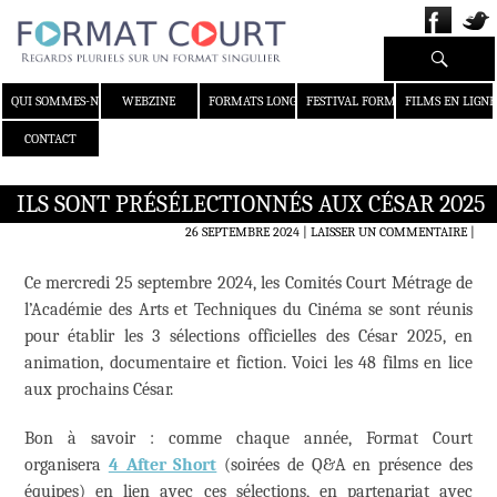
Recherche
ALLER AU CONTENU
QUI SOMMES-NOUS ?
WEBZINE
FORMATS LONGS
FESTIVAL FORMAT COURT
FILMS EN LIGNE
CONTACT
ILS SONT PRÉSÉLECTIONNÉS AUX CÉSAR 2025
26 SEPTEMBRE 2024
LAISSER UN COMMENTAIRE
|
Ce mercredi 25 septembre 2024, les Comités Court Métrage de
l’Académie des Arts et Techniques du Cinéma se sont réunis
pour établir les 3 sélections officielles des César 2025, en
animation, documentaire et fiction. Voici les 48 films en lice
aux prochains César.
Bon à savoir : comme chaque année, Format Court
organisera
4 After Short
(soirées de Q&A en présence des
équipes) en lien avec ces sélections, en partenariat avec