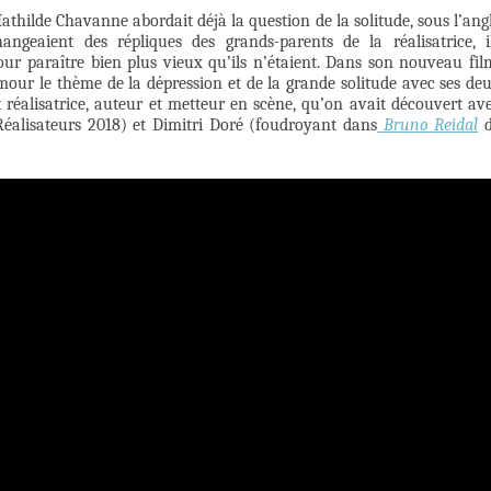
Mathilde Chavanne abordait déjà la question de la solitude, sous l’ang
angeaient des répliques des grands-parents de la réalisatrice, i
pour paraître bien plus vieux qu’ils n’étaient. Dans son nouveau fil
umour le thème de la dépression et de la grande solitude avec ses de
 réalisatrice, auteur et metteur en scène, qu’on avait découvert av
éalisateurs 2018) et Dimitri Doré (foudroyant dans
Bruno Reidal
d