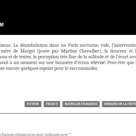
isons. La déambulation dans un Paris nocturne, vide, l’interventi
nd-mère de Margot (jouée par Martine Chevallier), la douceur et 
s et de textes, la perception très fine de la solitude et de l’écart av
paraît à un moment sur une bannière d’écran télévisé. Peut-être que 
ste encore quelques espoirs pour le raccommoder.
FICTION
FRANCE
MATHILDE CHAVANNE
SEMAINE DE LA CRIT
 champs obligatoires sont indiqués avec
*