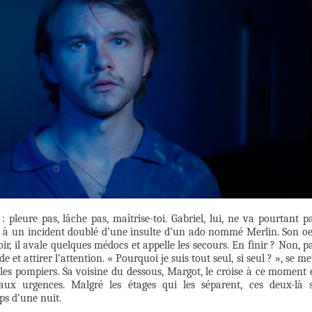
pleure pas, lâche pas, maîtrise-toi. Gabriel, lui, ne va pourtant p
ite à un incident doublé d’une insulte d’un ado nommé Merlin. Son oe
r, il avale quelques médocs et appelle les secours. En finir ? Non, p
 et attirer l’attention. « Pourquoi je suis tout seul, si seul ? », se me
 les pompiers. Sa voisine du dessous, Margot, le croise à ce moment 
ux urgences. Malgré les étages qui les séparent, ces deux-là 
ps d’une nuit.