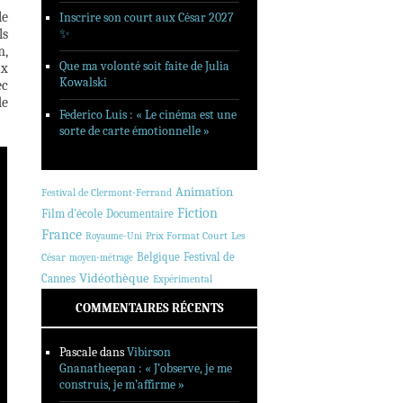
le
Inscrire son court aux César 2027
ls
✨
m,
Que ma volonté soit faite de Julia
ux
Kowalski
ec
e
Federico Luis : « Le cinéma est une
sorte de carte émotionnelle »
Animation
Festival de Clermont-Ferrand
Fiction
Film d'école
Documentaire
France
Prix Format Court
Les
Royaume-Uni
Belgique
Festival de
César
moyen-métrage
Vidéothèque
Cannes
Expérimental
COMMENTAIRES RÉCENTS
Pascale
dans
Vibirson
Gnanatheepan : « J’observe, je me
construis, je m’affirme »