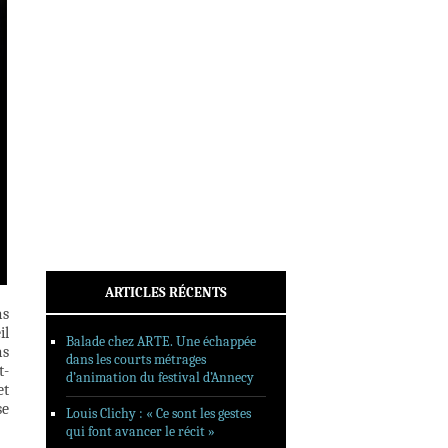
INTERVIEWS
REPORTAGES
SORTIES DVD
FORMATS LONGS
FESTIVAL FORMAT COURT
FILMS EN LIGNE
CONTACT
ARTICLES RÉCENTS
as
il
Balade chez ARTE. Une échappée
as
dans les courts métrages
t-
d’animation du festival d’Annecy
et
se
Louis Clichy : « Ce sont les gestes
qui font avancer le récit »