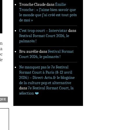
Tronche Claude
dans
Émilie
Tronche : « J’aime bien savoir que
le monde que j’ai créé est tout près
de moi »
C’est trop court – Intervistar
dans
Festival Format Court 2026, le
palmarès !
on
la
Bru aurélie
dans
Festival Format
ec
Court 2026, le palmarès !
le
Ne manquez pas le 7e Festival
Format Court à Paris (8-12 avril
2026) – Direct-Actu.fr le blogzine
de la culture pop et alternative
dans
7e Festival Format Court, la
sélection ❤️‍
IQUE