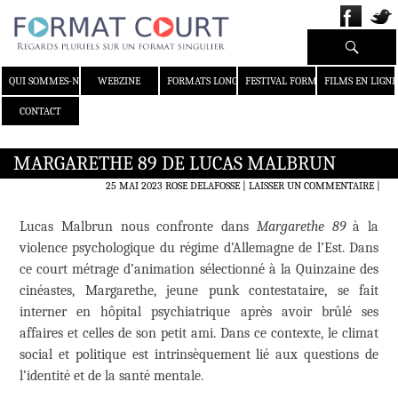
Recherche
ALLER AU CONTENU
QUI SOMMES-NOUS ?
WEBZINE
FORMATS LONGS
FESTIVAL FORMAT COURT
FILMS EN LIGNE
CONTACT
MARGARETHE 89 DE LUCAS MALBRUN
25 MAI 2023
ROSE DELAFOSSE
LAISSER UN COMMENTAIRE
|
Lucas Malbrun nous confronte dans
Margarethe 89
à la
violence psychologique du régime d’Allemagne de l’Est. Dans
ce court métrage d’animation sélectionné à la Quinzaine des
cinéastes, Margarethe, jeune punk contestataire, se fait
interner en hôpital psychiatrique après avoir brûlé ses
affaires et celles de son petit ami. Dans ce contexte, le climat
social et politique est intrinsèquement lié aux questions de
l’identité et de la santé mentale.