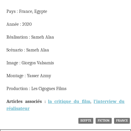
Pays : France, Egypte
Année : 2020
Réalisation : Sameh Alaa
Scénario : Sameh Alaa
Image : Giorgos Valsamis
Montage : Yasser Azmy
Production : Les Cigognes Films
Articles associés :
la critique du film
,
l’interview du
réalisateur
EGYPTE
FICTION
FRANCE