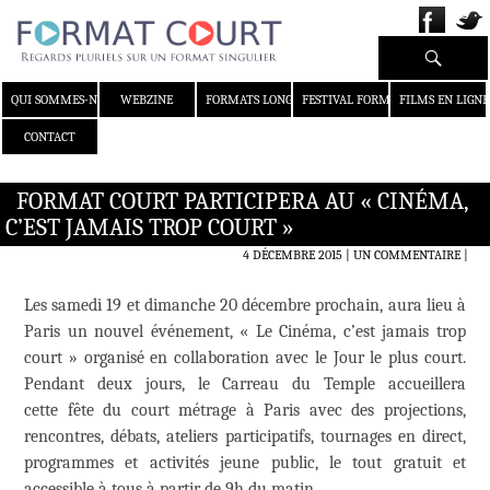
Recherche
ALLER AU CONTENU
QUI SOMMES-NOUS ?
WEBZINE
FORMATS LONGS
FESTIVAL FORMAT COURT
FILMS EN LIGNE
CONTACT
FORMAT COURT PARTICIPERA AU « CINÉMA,
C’EST JAMAIS TROP COURT »
4 DÉCEMBRE 2015
UN COMMENTAIRE
|
Les samedi 19 et dimanche 20 décembre prochain, aura lieu à
Paris un nouvel événement, « Le Cinéma, c’est jamais trop
court » organisé en collaboration avec le Jour le plus court.
Pendant deux jours, le Carreau du Temple accueillera
cette fête du court métrage à Paris avec des projections,
rencontres, débats, ateliers participatifs, tournages en direct,
programmes et activités jeune public, le tout gratuit et
accessible à tous à partir de 9h du matin.