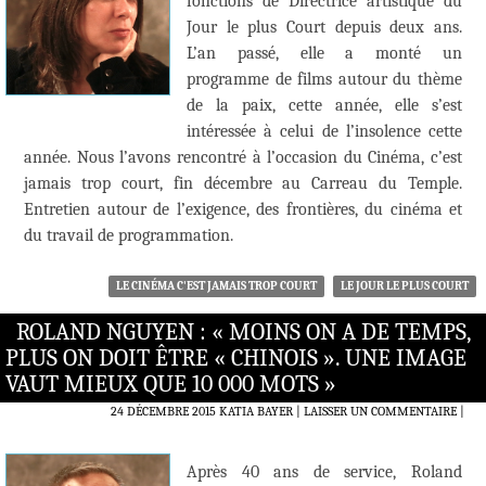
fonctions de Directrice artistique du
Jour le plus Court depuis deux ans.
L’an passé, elle a monté un
programme de films autour du thème
de la paix, cette année, elle s’est
intéressée à celui de l’insolence cette
année. Nous l’avons rencontré à l’occasion du Cinéma, c’est
jamais trop court, fin décembre au Carreau du Temple.
Entretien autour de l’exigence, des frontières, du cinéma et
du travail de programmation.
LE CINÉMA C'EST JAMAIS TROP COURT
LE JOUR LE PLUS COURT
ROLAND NGUYEN : « MOINS ON A DE TEMPS,
PLUS ON DOIT ÊTRE « CHINOIS ». UNE IMAGE
VAUT MIEUX QUE 10 000 MOTS »
24 DÉCEMBRE 2015
KATIA BAYER
LAISSER UN COMMENTAIRE
|
Après 40 ans de service, Roland