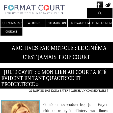
Recherche
ALLER AU CONTENU
QUI SOMMES-NOUS ?
WEBZINE
FORMATS LONGS
FESTIVAL FORMAT COURT
FILMS EN LIGNE
CONTACT
ARCHIVES PAR MOT-CLÉ : LE CINÉMA
C’EST JAMAIS TROP COURT
JULIE GAYET : « MON LIEN AU COURT A ÉTÉ
ÉVIDENT EN TANT QU’ACTRICE ET
PRODUCTRICE »
22 JANVIER 2016
KATIA BAYER
LAISSER UN COMMENTAIRE
|
Comédienne/productrice, Julie Gayet
clôt notre cycle d’interviews filmés