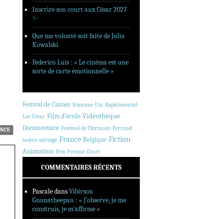
Inscrire son court aux César 2027
✨
Que ma volonté soit faite de Julia
Kowalski
Federico Luis : « Le cinéma est une
sorte de carte émotionnelle »
Festival de Cannes
Expérimental
Royaume-Uni
Vidéothèque
Film d'école
Les César
Documentaire
Festival de Clermont-Ferrand
NCE
France
Fiction
Belgique
moyen-métrage
Animation
Prix Format Court
COMMENTAIRES RÉCENTS
Pascale
dans
Vibirson
Gnanatheepan : « J’observe, je me
construis, je m’affirme »