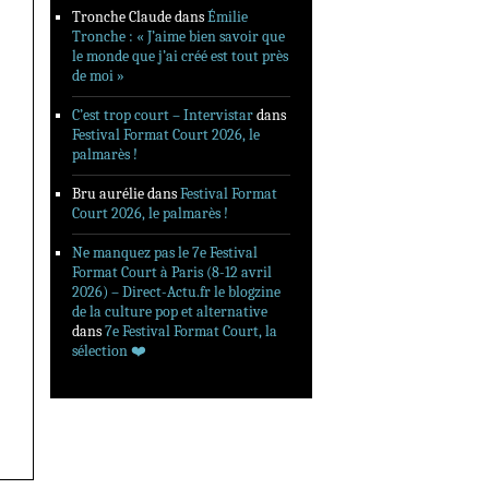
Tronche Claude
dans
Émilie
Tronche : « J’aime bien savoir que
le monde que j’ai créé est tout près
de moi »
C’est trop court – Intervistar
dans
Festival Format Court 2026, le
palmarès !
Bru aurélie
dans
Festival Format
Court 2026, le palmarès !
Ne manquez pas le 7e Festival
Format Court à Paris (8-12 avril
2026) – Direct-Actu.fr le blogzine
de la culture pop et alternative
dans
7e Festival Format Court, la
sélection ❤️‍