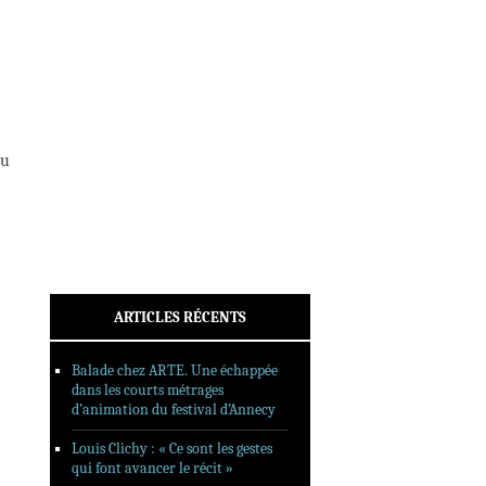
INTERVIEWS
REPORTAGES
SORTIES DVD
FORMATS LONGS
FESTIVAL FORMAT COURT
au
FILMS EN LIGNE
CONTACT
ARTICLES RÉCENTS
Balade chez ARTE. Une échappée
dans les courts métrages
d’animation du festival d’Annecy
Louis Clichy : « Ce sont les gestes
qui font avancer le récit »