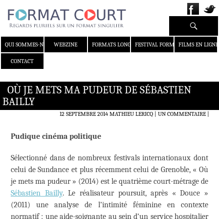
Recherche
ALLER AU CONTENU
QUI SOMMES-NOUS ?
WEBZINE
FORMATS LONGS
FESTIVAL FORMAT COURT
FILMS EN LIGNE
CONTACT
OÙ JE METS MA PUDEUR DE SÉBASTIEN
BAILLY
12 SEPTEMBRE 2014
MATHIEU LERICQ
UN COMMENTAIRE
|
Pudique cinéma politique
Sélectionné dans de nombreux festivals internationaux dont
celui de Sundance et plus récemment celui de Grenoble, « Où
je mets ma pudeur » (2014) est le quatrième court-métrage de
Sébastien Bailly
. Le réalisateur poursuit, après « Douce »
(2011) une analyse de l’intimité féminine en contexte
normatif : une aide-soignante au sein d’un service hospitalier