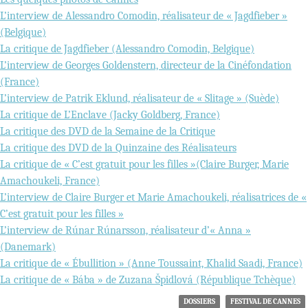
L’interview de
Alessandro Comodin, réalisateur de
« Jagdfieber »
(Belgique)
La critique de Jagdfieber (Alessandro Comodin, Belgique)
L’interview de Georges Goldenstern, directeur de la Cinéfondation
(France)
L’interview de Patrik Eklund, réalisateur de « Slitage » (Suède)
La critique de L’Enclave (Jacky Goldberg, France)
La critique des DVD de la Semaine de la Critique
La critique des DVD de la Quinzaine des Réalisateurs
La critique de « C’est gratuit pour les filles »(Claire Burger, Marie
Amachoukeli, France)
L’interview de Claire Burger et Marie Amachoukeli, réalisatrices de «
C’est gratuit pour les filles »
L’interview de Rúnar Rúnarsson, réalisateur d’« Anna »
(Danemark)
La critique de « Ébullition » (Anne Toussaint, Khalid Saadi, France)
La critique de « Bába » de Zuzana Špidlová (République Tchèque)
DOSSIERS
FESTIVAL DE CANNES