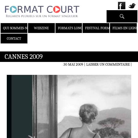
Recherche
ALLER AU CONTENU
QUI SOMMES-NOUS ?
WEBZINE
FORMATS LONGS
FESTIVAL FORMAT COURT
FILMS EN LIGNE
CONTACT
CANNES 2009
30 MAI 2009
LAISSER UN COMMENTAIRE
|