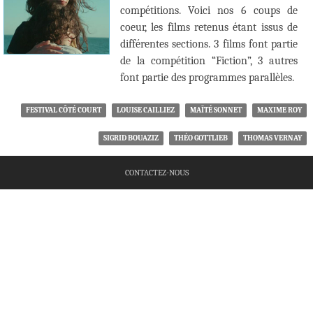
compétitions. Voici nos 6 coups de
coeur, les films retenus étant issus de
différentes sections. 3 films font partie
de la compétition “Fiction”, 3 autres
font partie des programmes parallèles.
FESTIVAL CÔTÉ COURT
LOUISE CAILLIEZ
MAÏTÉ SONNET
MAXIME ROY
SIGRID BOUAZIZ
THÉO GOTTLIEB
THOMAS VERNAY
CONTACTEZ-NOUS