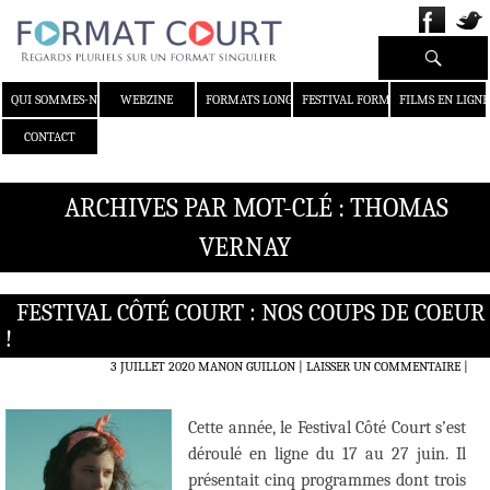
Recherche
ALLER AU CONTENU
QUI SOMMES-NOUS ?
WEBZINE
FORMATS LONGS
FESTIVAL FORMAT COURT
FILMS EN LIGNE
CONTACT
ARCHIVES PAR MOT-CLÉ : THOMAS
VERNAY
FESTIVAL CÔTÉ COURT : NOS COUPS DE COEUR
!
3 JUILLET 2020
MANON GUILLON
LAISSER UN COMMENTAIRE
|
Cette année, le Festival Côté Court s’est
déroulé en ligne du 17 au 27 juin. Il
présentait cinq programmes dont trois