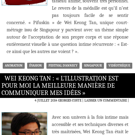
tableau animé, souvent très personnel.
Le revers de la médaille est qu’il n’est
pas toujours facile de se sentir
concerné. « Pifuskin » de Wei Keong Tan, unique court-
métrage issu de Singapour y parvient avec un thème simple
autour de l’acceptation de son propre corps et une réponse
entièrement visuelle à une question intime récurrente : « Est-
ce ainsi que les autres me voient ? ».
ANIMATION
ÉVASION
FESTIVAL D'ANNECY
SINGAPOUR
VIDÉOTHÈQUE
WEI KEONG TAN : « L’ILLUSTRATION EST
POUR MOI LA MEILLEURE MANIÈRE DE
COMMUNIQUER MES IDÉES »
4 JUILLET 2014
GEORGES COSTE
LAISSER UN COMMENTAIRE
|
Avec son univers à la fois intime mais
accessible et ses techniques diverses et
très maîtrisées, Wei Keong Tan était le