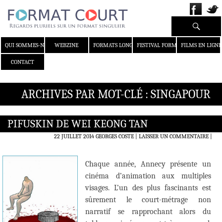
Recherche
ALLER AU CONTENU
QUI SOMMES-NOUS ?
WEBZINE
FORMATS LONGS
FESTIVAL FORMAT COURT
FILMS EN LIGNE
CONTACT
ARCHIVES PAR MOT-CLÉ : SINGAPOUR
PIFUSKIN DE WEI KEONG TAN
22 JUILLET 2014
GEORGES COSTE
LAISSER UN COMMENTAIRE
|
Chaque année, Annecy présente un
cinéma d’animation aux multiples
visages. L’un des plus fascinants est
sûrement le court-métrage non
narratif se rapprochant alors du