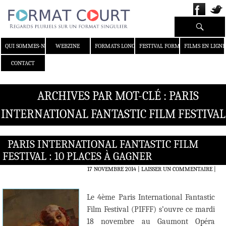
Recherche
ALLER AU CONTENU
QUI SOMMES-NOUS ?
WEBZINE
FORMATS LONGS
FESTIVAL FORMAT COURT
FILMS EN LIGNE
CONTACT
ARCHIVES PAR MOT-CLÉ : PARIS
INTERNATIONAL FANTASTIC FILM FESTIVAL
PARIS INTERNATIONAL FANTASTIC FILM
FESTIVAL : 10 PLACES À GAGNER
17 NOVEMBRE 2014
LAISSER UN COMMENTAIRE
|
Le 4ème Paris International Fantastic
Film Festival (PIFFF) s’ouvre ce mardi
18 novembre au Gaumont Opéra