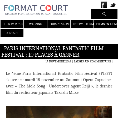
Recherche
ALLER AU CONTENU
QUI SOMMES-NOUS ?
WEBZINE
FORMATS LONGS
FESTIVAL FORMAT COURT
FILMS EN LIGNE
CONTACT
PARIS INTERNATIONAL FANTASTIC FILM
FESTIVAL : 10 PLACES À GAGNER
17 NOVEMBRE 2014
LAISSER UN COMMENTAIRE
|
Le 4ème Paris International Fantastic Film Festival (PIFFF)
s’ouvre ce mardi 18 novembre au Gaumont Opéra Capucines
avec « The Mole Song : Undercover Agent Reiji », le dernier
film du réalisateur japonais Takashi Miike.