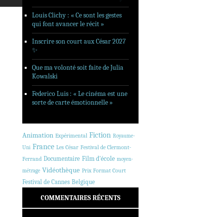
Louis Clichy : « Ce sont les gestes
qui font avancer le récit »
Inscrire son court aux César 2027
✨
Que ma volonté soit faite de Julia
Kowalski
Federico Luis : « Le cinéma est une
sorte de carte émotionnelle »
Animation
Fiction
Expérimental
Royaume-
France
Les César
Festival de Clermont-
Uni
Documentaire
Film d'école
Ferrand
moyen-
Vidéothèque
Prix Format Court
métrage
Festival de Cannes
Belgique
COMMENTAIRES RÉCENTS