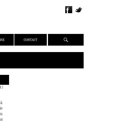
Recherche
GNE
CONTACT
QUI SOMMES-NOUS ?
E
|
PRÉSENTATION
ÉQUIPE
 à
PRESSE
le
du
PARTENAIRES
us
WEBZINE