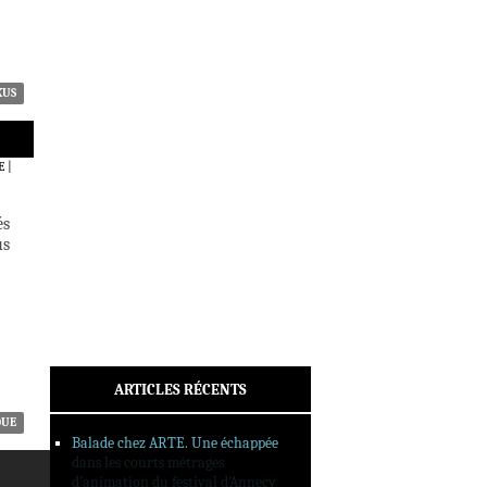
ACTUALITÉS
CRITIQUES
DOSSIERS
INTERVIEWS
KUS
REPORTAGES
SORTIES DVD
E
|
FORMATS LONGS
FESTIVAL FORMAT COURT
és
us
FILMS EN LIGNE
CONTACT
ARTICLES RÉCENTS
QUE
Balade chez ARTE. Une échappée
dans les courts métrages
d’animation du festival d’Annecy