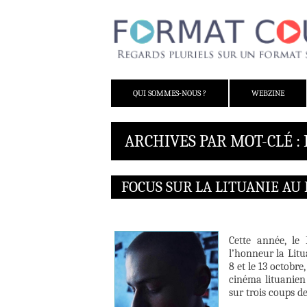
ALLER AU CONTENU
QUI SOMMES-NOUS ?
WEBZINE
ARCHIVES PAR MOT-CLÉ :
FOCUS SUR LA LITUANIE AU 
Cette année, le
l’honneur la Lit
8 et le 13 octobr
cinéma lituanien
sur trois coups d