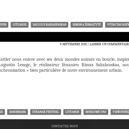
FIFIB
LITUANIE
SAULIUS BARADINSKAS
SIMONA ŽEMAITYTĖ
VYTAUTAS KAT
9 SEPTEMBRE 2011
LAISSER UN COMMENTAIR
ttler nous enivre avec ses deux mondes animés en boucle, inspir
ugustin Lesage, le réalisateur lituanien Rimas Sakalauskas, no
nchronisation » bien particulière de notre environnement urbain.
NE
DANEMARK
ETRANGE FESTIVAL
LITUANIE
ROYAUME-UNI
VIDÉOTHÈ
CONTACTEZ-NOUS