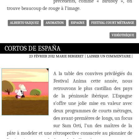
précédents, comme « Birdboy », on
trouve beaucoup de rouge à l’image.
ALBERTO VAZQUEZ
ANIMATION
ESPAGNE
FESTIVAL COURT MÉTRANGE
VIDÉOTHÈQUE
CORTOS DE ESPAÑA
23 FÉVRIER 2012
MARIE BERGERET
LAISSER UN COMMENTAIRE
|
A la table des convives privilégiés du
Festival Anima cette année, nous
retrouvons le plus castillan des pays
de la péninsule ibérique. L’Espagne
s’offre une jolie mise en valeur avec
deux programmes de courts métrages,
des avant-premières de longs, un focus
sur Sam Orti, l’un des maîtres de la
pâte à modeler et une rétrospective consacrée au pionnier de