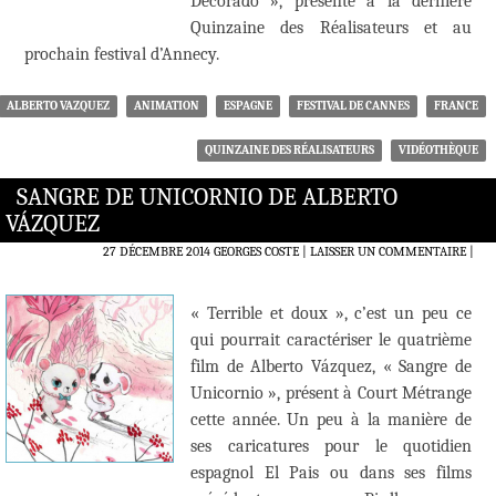
Decorado », présenté à la dernière
Quinzaine des Réalisateurs et au
prochain festival d’Annecy.
ALBERTO VAZQUEZ
ANIMATION
ESPAGNE
FESTIVAL DE CANNES
FRANCE
QUINZAINE DES RÉALISATEURS
VIDÉOTHÈQUE
SANGRE DE UNICORNIO DE ALBERTO
VÁZQUEZ
27 DÉCEMBRE 2014
GEORGES COSTE
LAISSER UN COMMENTAIRE
|
« Terrible et doux », c’est un peu ce
qui pourrait caractériser le quatrième
film de Alberto Vázquez, « Sangre de
Unicornio », présent à Court Métrange
cette année. Un peu à la manière de
ses caricatures pour le quotidien
espagnol El Pais ou dans ses films