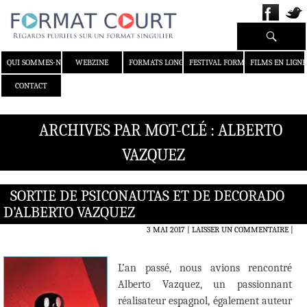
Recherche
ALLER AU CONTENU
QUI SOMMES-NOUS ?
WEBZINE
FORMATS LONGS
FESTIVAL FORMAT COURT
FILMS EN LIGNE
CONTACT
ARCHIVES PAR MOT-CLÉ : ALBERTO
VAZQUEZ
SORTIE DE PSICONAUTAS ET DE DECORADO
D’ALBERTO VAZQUEZ
3 MAI 2017
LAISSER UN COMMENTAIRE
|
L’an passé, nous avions rencontré
Alberto Vazquez, un passionnant
réalisateur espagnol, également auteur