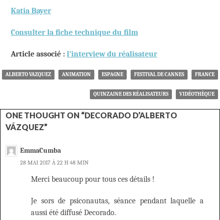
Katia Bayer
Consulter la fiche technique du film
Article associé :
l’interview du réalisateur
ALBERTO VAZQUEZ
ANIMATION
ESPAGNE
FESTIVAL DE CANNES
FRANCE
QUINZAINE DES RÉALISATEURS
VIDÉOTHÈQUE
ONE THOUGHT ON “DECORADO D’ALBERTO
VÁZQUEZ”
EmmaCumba
28 MAI 2017 À 22 H 48 MIN
Merci beaucoup pour tous ces détails !
Je sors de psiconautas, séance pendant laquelle a
aussi été diffusé Decorado.