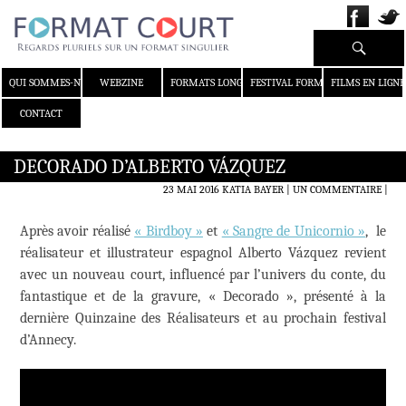
Recherche
ALLER AU CONTENU
QUI SOMMES-NOUS ?
WEBZINE
FORMATS LONGS
FESTIVAL FORMAT COURT
FILMS EN LIGNE
CONTACT
DECORADO D’ALBERTO VÁZQUEZ
23 MAI 2016
KATIA BAYER
UN COMMENTAIRE
|
Après avoir réalisé
« Birdboy »
et
« Sangre de Unicornio »
, le
réalisateur et illustrateur espagnol Alberto Vázquez revient
avec un nouveau court, influencé par l’univers du conte, du
fantastique et de la gravure, « Decorado », présenté à la
dernière Quinzaine des Réalisateurs et au prochain festival
d’Annecy.