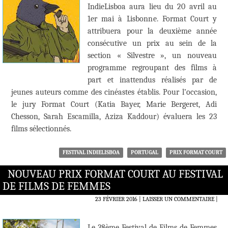
IndieLisboa aura lieu du 20 avril au
1er mai à Lisbonne. Format Court y
attribuera pour la deuxième année
consécutive un prix au sein de la
section « Silvestre », un nouveau
programme regroupant des films à
part et inattendus réalisés par de
jeunes auteurs comme des cinéastes établis. Pour l’occasion,
le jury Format Court (Katia Bayer, Marie Bergeret, Adi
Chesson, Sarah Escamilla, Aziza Kaddour) évaluera les 23
films sélectionnés.
FESTIVAL INDIELISBOA
PORTUGAL
PRIX FORMAT COURT
NOUVEAU PRIX FORMAT COURT AU FESTIVAL
DE FILMS DE FEMMES
23 FÉVRIER 2016
LAISSER UN COMMENTAIRE
|
Le 38ème Festival de Films de Femmes