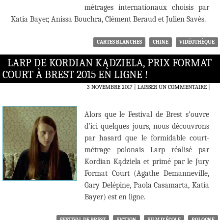
métrages internationaux choisis par
Katia Bayer, Anissa Bouchra, Clément Beraud et Julien Savès.
CARTES BLANCHES
CHINE
VIDÉOTHÈQUE
LARP DE KORDIAN KĄDZIELA, PRIX FORMAT
COURT À BREST 2015 EN LIGNE !
3 NOVEMBRE 2017
LAISSER UN COMMENTAIRE
|
Alors que le Festival de Brest s’ouvre
d’ici quelques jours, nous découvrons
par hasard que le formidable court-
métrage polonais Larp réalisé par
Kordian Kądziela et primé par le Jury
Format Court (Agathe Demanneville,
Gary Delépine, Paola Casamarta, Katia
Bayer) est en ligne.
FESTIVAL DE BREST
FICTION
FILM D'ÉCOLE
POLOGNE