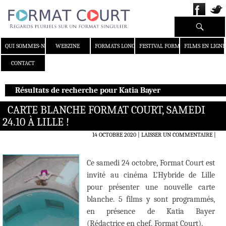
Recherche
ALLER AU CONTENU
QUI SOMMES-NOUS ?
WEBZINE
FORMATS LONGS
FESTIVAL FORMAT COURT
FILMS EN LIGNE
CONTACT
Résultats de recherche pour Katia Bayer
CARTE BLANCHE FORMAT COURT, SAMEDI
24.10 À LILLE !
14 OCTOBRE 2020
LAISSER UN COMMENTAIRE
|
Ce samedi 24 octobre, Format Court est
invité au cinéma L’Hybride de Lille
pour présenter une nouvelle carte
blanche. 5 films y sont programmés,
en présence de Katia Bayer
(Rédactrice en chef, Format Court).