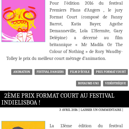
Pour l’édition 2016 du festival
Premiers Plans d’Angers , le jury
Format Court (composé de Fanny
Barrot, Katia Bayer, Agathe
Demanneville, Lola L’Hermite, Gary
Delépine) a décerné au film
britannique « Mr Madila Or The
Colour of Nothing » de Rory Waudby-
Tolley le prix du meilleur court métrage d’animation.
ANIMATION
FESTIVAL D'ANGERS
FILM D'ÉCOLE
PRIX FORMAT COURT
ROYAUME-UNI
VIDÉOTHÈQUE
2ÈME PRIX FORMAT COURT AU FESTIVAL
INDIELISBOA !
3 AVRIL 2016
LAISSER UN COMMENTAIRE
|
La 13ème édition du festival