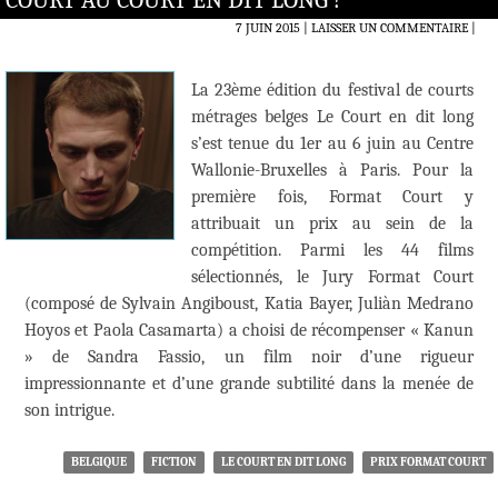
COURT AU COURT EN DIT LONG !
7 JUIN 2015
LAISSER UN COMMENTAIRE
|
La 23ème édition du festival de courts
métrages belges Le Court en dit long
s’est tenue du 1er au 6 juin au Centre
Wallonie-Bruxelles à Paris. Pour la
première fois, Format Court y
attribuait un prix au sein de la
compétition. Parmi les 44 films
sélectionnés, le Jury Format Court
(composé de Sylvain Angiboust, Katia Bayer, Juliàn Medrano
Hoyos et Paola Casamarta) a choisi de récompenser « Kanun
» de Sandra Fassio, un film noir d’une rigueur
impressionnante et d’une grande subtilité dans la menée de
son intrigue.
BELGIQUE
FICTION
LE COURT EN DIT LONG
PRIX FORMAT COURT