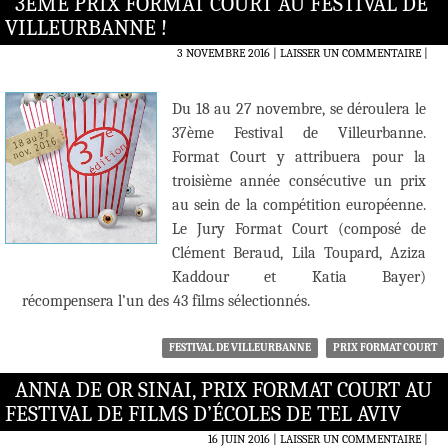
3ÈME PRIX FORMAT COURT AU FESTIVAL DE
VILLEURBANNE !
3 NOVEMBRE 2016
LAISSER UN COMMENTAIRE
|
Du 18 au 27 novembre, se déroulera le
37ème Festival de Villeurbanne.
Format Court y attribuera pour la
troisième année consécutive un prix
au sein de la compétition européenne.
Le Jury Format Court (composé de
Clément Beraud, Lila Toupard, Aziza
Kaddour et Katia Bayer)
récompensera l’un des 43 films sélectionnés.
FESTIVAL DE VILLEURBANNE
PRIX FORMAT COURT
ANNA DE OR SINAI, PRIX FORMAT COURT AU
FESTIVAL DE FILMS D’ÉCOLES DE TEL AVIV
16 JUIN 2016
LAISSER UN COMMENTAIRE
|