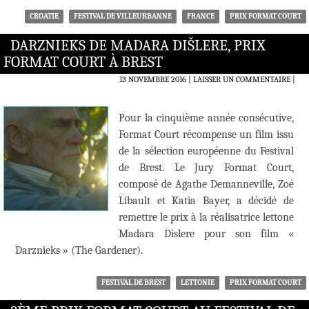
CROATIE
FESTIVAL DE VILLEURBANNE
FRANCE
PRIX FORMAT COURT
DARZNIEKS DE MADARA DIŠLERE, PRIX
FORMAT COURT À BREST
13 NOVEMBRE 2016
LAISSER UN COMMENTAIRE
|
Pour la cinquième année consécutive,
Format Court récompense un film issu
de la sélection européenne du Festival
de Brest. Le Jury Format Court,
composé de Agathe Demanneville, Zoé
Libault et Katia Bayer, a décidé de
remettre le prix à la réalisatrice lettone
Madara Dislere pour son film «
Darznieks » (The Gardener).
FESTIVAL DE BREST
LETTONIE
PRIX FORMAT COURT