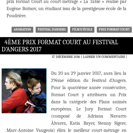
prix Format Court au court-métrage « La Table » réalisé par
Eugène Boitsov, un étudiant issu de la prestigieuse école de la
Poudrière.
ANIMATION
FESTIVAL D'ANGERS
FILM D'ÉCOLE
PRIX FORMAT COURT
4ÈME PRIX FORMAT COURT AU FESTIVAL
D’ANGERS 2017
17 DÉCEMBRE 2016
LAISSER UN COMMENTAIRE
|
Du 20 au 29 janvier 2017, aura lieu la
29ème édition du Festival d’Angers.
Pour la quatrième année consécutive,
Format Court y attribuera un Prix
dans la catégorie des Plans animés
européens. Le Jury Format Court
(composé de Adriana Navarro
Álvarez, Katia Bayer, Stenny Sigere,
Marc-Antoine Vaugeois) élira le meilleur court-métrage en