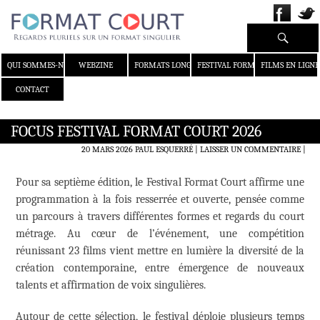
Recherche
ALLER AU CONTENU
QUI SOMMES-NOUS ?
WEBZINE
FORMATS LONGS
FESTIVAL FORMAT COURT
FILMS EN LIGNE
CONTACT
FOCUS FESTIVAL FORMAT COURT 2026
20 MARS 2026
PAUL ESQUERRÉ
LAISSER UN COMMENTAIRE
|
Pour sa septième édition, le Festival Format Court affirme une
programmation à la fois resserrée et ouverte, pensée comme
un parcours à travers différentes formes et regards du court
métrage. Au cœur de l’événement, une compétition
réunissant 23 films vient mettre en lumière la diversité de la
création contemporaine, entre émergence de nouveaux
talents et affirmation de voix singulières.
Autour de cette sélection, le festival déploie plusieurs temps