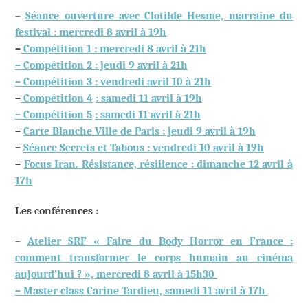
–
Séance ouverture avec Clotilde Hesme, marraine du
festival : mercredi 8 avril à 19h
–
Compétition 1 : mercredi 8 avril à 21h
– Compétition 2 : jeudi 9 avril à 21h
– Compétition 3 : vendredi avril 10 à 21h
–
Compétition 4
: samedi 11 avril à 19h
– Compétition 5
: samedi 11 avril à 21h
–
Carte Blanche Ville de Paris : jeudi 9 avril à 19h
–
Séance Secrets et Tabous : vendredi 10 avril à 19h
–
Focus Iran. Résistance, résilience : dimanche 12 avril à
17h
Les conférences :
–
Atelier SRF « Faire du Body Horror en France :
comment transformer le corps humain au cinéma
aujourd’hui ? », mercredi 8 avril à 15h30
– Master class Carine Tardieu, samedi 11 avril à 17h