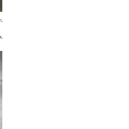
t,
s,