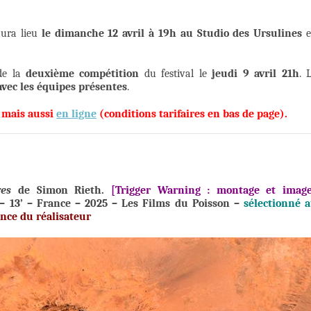
aura lieu
le dimanche 12 avril à 19h au Studio des Ursulines
e
 de la
deuxième compétition
du festival le
jeudi 9 avril 21h
. 
avec les équipes présentes
.
e mais aussi
en ligne
(conditions tarifaires en bas de page).
es
de Simon Rieth.
[Trigger Warning : montage et imag
 – 13’ – France – 2025 – Les Films du Poisson –
sélectionné 
nce du réalisateur