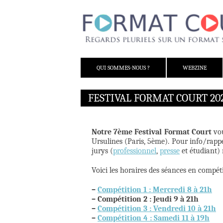
ALLER AU CONTENU
QUI SOMMES-NOUS ?
WEBZINE
FESTIVAL FORMAT COURT 20
Notre 7ème Festival Format Court
vou
Ursulines (Paris, 5ème). Pour info/rapp
jurys (
professionnel
,
presse
et étudiant) 
Voici les horaires des séances en compéti
–
Compétition 1 : Mercredi 8 à 21h
– Compétition 2 : Jeudi 9 à 21h
–
Compétition 3 : Vendredi 10 à 21h
–
Compétition 4 : Samedi 11 à 19h