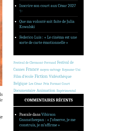
Inscrire son court aux César 2027
✨
Que ma volonté soit faite de Julia
Kowalski
Federico Luis : « Le cinéma est une
sorte de carte émotionnelle »
Festival de
Festival de Clermont-Ferrand
France
Cannes
moyen-métrage
Royaume-Uni
Fiction
Vidéothèque
Film d'école
Belgique
Les César
Prix Format Court
Animation
Documentaire
Expérimental
ls
le
COMMENTAIRES RÉCENTS
Pascale
dans
Vibirson
ge
Gnanatheepan : « J’observe, je me
construis, je m’affirme »