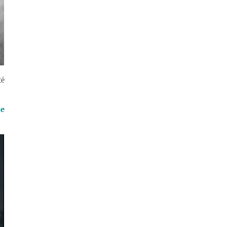
té
de