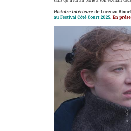
sans qu’il lui ait parlé à son ex-mari déc
Histoire intérieure
de Lorenzo Bianc
au Festival Côté Court 2025
.
En prése