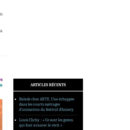
INTERVIEWS
REPORTAGES
n
SORTIES DVD
FORMATS LONGS
La
FESTIVAL FORMAT COURT
FILMS EN LIGNE
CONTACT
es
au
ARTICLES RÉCENTS
Balade chez ARTE. Une échappée
dans les courts métrages
d’animation du festival d’Annecy
Louis Clichy : « Ce sont les gestes
qui font avancer le récit »