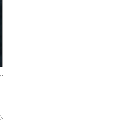
re
).