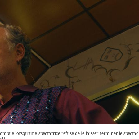
mpue lorsqu’une spectatrice refuse de le laisser terminer le spectac