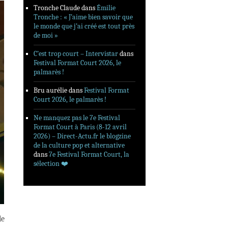
Tronche Claude
dans
Émilie
Tronche : « J’aime bien savoir que
le monde que j’ai créé est tout près
de moi »
C’est trop court – Intervistar
dans
Festival Format Court 2026, le
palmarès !
Bru aurélie
dans
Festival Format
Court 2026, le palmarès !
Ne manquez pas le 7e Festival
Format Court à Paris (8-12 avril
2026) – Direct-Actu.fr le blogzine
de la culture pop et alternative
dans
7e Festival Format Court, la
sélection ❤️‍
le