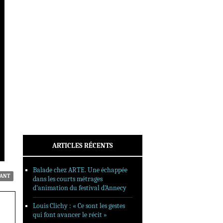
INTERVIEWS
REPORTAGES
SORTIES DVD
FORMATS LONGS
FESTIVAL FORMAT COURT
FILMS EN LIGNE
CONTACT
ARTICLES RÉCENTS
Balade chez ARTE. Une échappée
IANT
dans les courts métrages
d’animation du festival d’Annecy
Louis Clichy : « Ce sont les gestes
qui font avancer le récit »