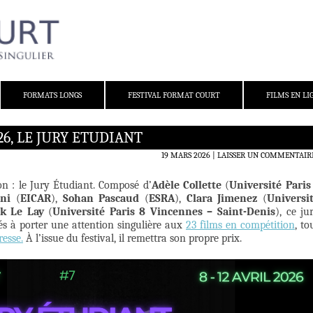
FORMATS LONGS
FESTIVAL FORMAT COURT
FILMS EN LI
6, LE JURY ETUDIANT
19 MARS 2026
LAISSER UN COMMENTAIR
on : le Jury Étudiant. Composé d’
Adèle Collette
(
Université Paris
ni
(
EICAR
),
Sohan Pascaud
(
ESRA
),
Clara Jimenez
(
Universi
k Le Lay
(
Université Paris 8 Vincennes – Saint-Denis
), ce ju
és à porter une attention singulière aux
23 films en compétition
, to
resse.
À l’issue du festival, il remettra son propre prix.