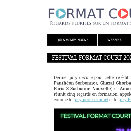
ALLER AU CONTENU
QUI SOMMES-NOUS ?
WEBZINE
FESTIVAL FORMAT COURT 202
Dernier jury dévoilé pour cette 7e éditi
Panthéon-Sorbonne
),
Ghazal Ghorba
Paris 3 Sorbonne Nouvelle
) et
Anou
réunit cinq regards en formation, appel
comme le
Jury professionnel
et le
Jury P