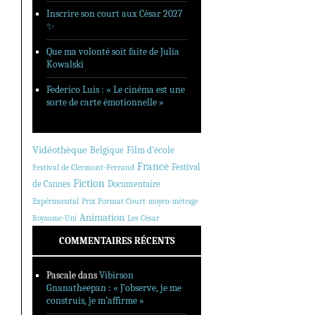
Inscrire son court aux César 2027
✨
Que ma volonté soit faite de Julia
Kowalski
Federico Luis : « Le cinéma est une
sorte de carte émotionnelle »
Vidéothèque
Belgique
Film d'école
France
Festival
Festival de Clermont-Ferrand
Fiction
de Cannes
Documentaire
Expérimental
Prix Format Court
moyen-métrage
Animation
Les César
Royaume-Uni
COMMENTAIRES RÉCENTS
Pascale
dans
Vibirson
Gnanatheepan : « J’observe, je me
construis, je m’affirme »