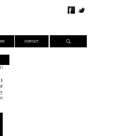
Recherche
GNE
CONTACT
QUI SOMMES-NOUS ?
E
|
PRÉSENTATION
 1
ÉQUIPE
té
PRESSE
ry
ut
PARTENAIRES
WEBZINE
ACTUALITÉS
CRITIQUES
DOSSIERS