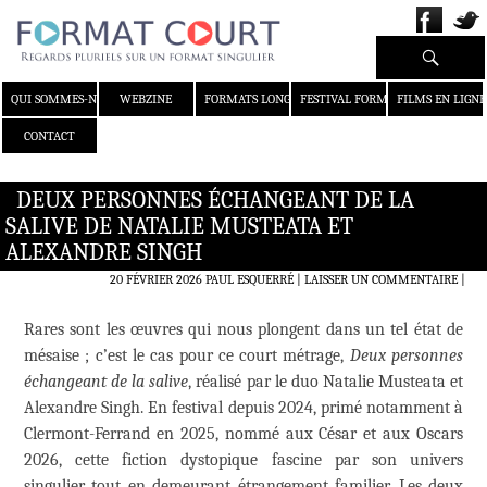
Recherche
ALLER AU CONTENU
QUI SOMMES-NOUS ?
WEBZINE
FORMATS LONGS
FESTIVAL FORMAT COURT
FILMS EN LIGNE
CONTACT
DEUX PERSONNES ÉCHANGEANT DE LA
SALIVE DE NATALIE MUSTEATA ET
ALEXANDRE SINGH
20 FÉVRIER 2026
PAUL ESQUERRÉ
LAISSER UN COMMENTAIRE
|
Rares sont les œuvres qui nous plongent dans un tel état de
mésaise ; c’est le cas pour ce court métrage,
Deux personnes
échangeant de la salive
, réalisé par le duo Natalie Musteata et
Alexandre Singh. En festival depuis 2024, primé notamment à
Clermont-Ferrand en 2025, nommé aux César et aux Oscars
2026, cette fiction dystopique fascine par son univers
singulier tout en demeurant étrangement familier. Les deux