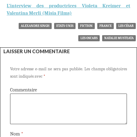
L’interview des productrices Violeta Kreimer et
Valentina Merli (Misia Films)
ALEXANDRE SINGH
ETATS-UNIS
FICTION
FRANCE
LES CÉSAR
LES OSCARS
NATALIE MUSTEATA
LAISSER UN COMMENTAIRE
Votre adresse e-mail ne sera pas publiée.
Les champs obligatoires
sont indiqués avec
*
Commentaire
Nom
*