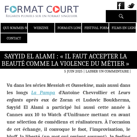
Recherche
ALLER AU CONTENU
QUI SOMMES-NOUS ?
WEBZINE
FORMATS LONGS
FESTIVAL FORMAT COURT
FILMS EN LIGNE
CONTACT
SAYYID EL ALAMI : « IL FAUT ACCEPTER LA
BEAUTÉ COMME LA VIOLENCE DU MÉTIER »
5 JUIN 2025
LAISSER UN COMMENTAIRE
|
Vu dans les séries
Messiah
et
Oussekine
, mais aussi dans
les longs
La Pampa
d’Antoine Chevrollier et
Leurs
enfants après eux
de Zoran et Ludovic Boukherma,
Sayyid El Alami a participé lui aussi cette année à
Cannes aux 10 to Watch d’Unifrance mettant en avant
une sélection de comédiens et réalisateurs. À l’occasion
de cet échange, il convoque le foot, l’improvisation, le
bluff, la liberté (un mot qui revient souvent), le feeling