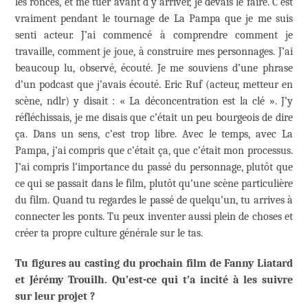
les ronces, et me tuer avant d’y arriver, je devais le faire. C’est
vraiment pendant le tournage de La Pampa que je me suis
senti acteur. J’ai commencé à comprendre comment je
travaille, comment je joue, à construire mes personnages. J’ai
beaucoup lu, observé, écouté. Je me souviens d’une phrase
d’un podcast que j’avais écouté. Eric Ruf (acteur, metteur en
scène, ndlr) y disait : « La déconcentration est la clé ». J’y
réfléchissais, je me disais que c’était un peu bourgeois de dire
ça. Dans un sens, c’est trop libre. Avec le temps, avec La
Pampa, j’ai compris que c’était ça, que c’était mon processus.
J’ai compris l’importance du passé du personnage, plutôt que
ce qui se passait dans le film, plutôt qu’une scène particulière
du film. Quand tu regardes le passé de quelqu’un, tu arrives à
connecter les ponts. Tu peux inventer aussi plein de choses et
créer ta propre culture générale sur le tas.
Tu figures au casting du prochain film de Fanny Liatard
et Jérémy Trouilh. Qu’est-ce qui t’a incité à les suivre
sur leur projet ?