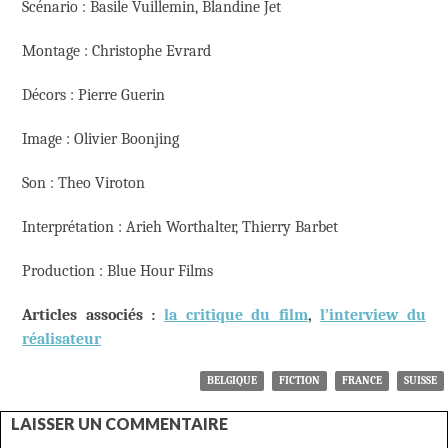
Scénario : Basile Vuillemin, Blandine Jet
Montage : Christophe Evrard
Décors : Pierre Guerin
Image : Olivier Boonjing
Son : Theo Viroton
Interprétation : Arieh Worthalter, Thierry Barbet
Production : Blue Hour Films
Articles associés :
la critique du film
,
l’interview du
réalisateur
BELGIQUE
FICTION
FRANCE
SUISSE
LAISSER UN COMMENTAIRE