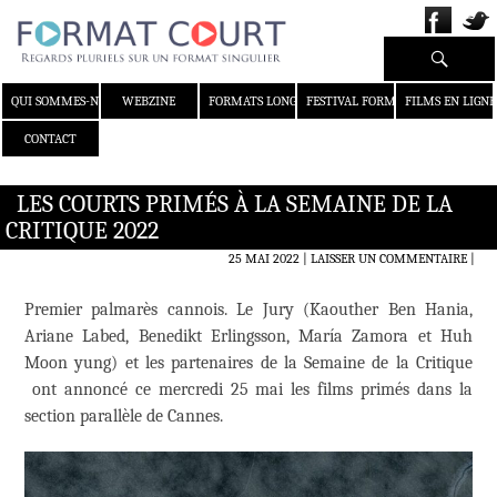
Recherche
ALLER AU CONTENU
QUI SOMMES-NOUS ?
WEBZINE
FORMATS LONGS
FESTIVAL FORMAT COURT
FILMS EN LIGNE
CONTACT
LES COURTS PRIMÉS À LA SEMAINE DE LA
CRITIQUE 2022
25 MAI 2022
LAISSER UN COMMENTAIRE
|
Premier palmarès cannois. Le Jury (Kaouther Ben Hania,
Ariane Labed, Benedikt Erlingsson, María Zamora et Huh
Moon yung) et les partenaires de la Semaine de la Critique
ont annoncé ce mercredi 25 mai les films primés dans la
section parallèle de Cannes.