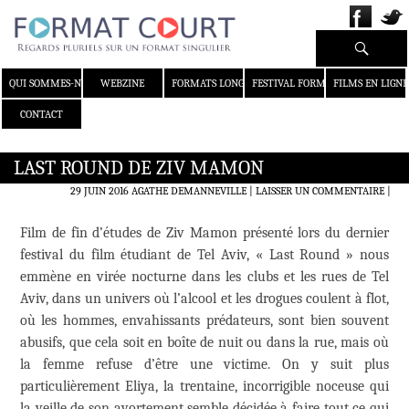
Recherche
ALLER AU CONTENU
QUI SOMMES-NOUS ?
WEBZINE
FORMATS LONGS
FESTIVAL FORMAT COURT
FILMS EN LIGNE
CONTACT
LAST ROUND DE ZIV MAMON
29 JUIN 2016
AGATHE DEMANNEVILLE
LAISSER UN COMMENTAIRE
|
Film de fin d’études de Ziv Mamon présenté lors du dernier
festival du film étudiant de Tel Aviv, « Last Round » nous
emmène en virée nocturne dans les clubs et les rues de Tel
Aviv, dans un univers où l’alcool et les drogues coulent à flot,
où les hommes, envahissants prédateurs, sont bien souvent
abusifs, que cela soit en boîte de nuit ou dans la rue, mais où
la femme refuse d’être une victime. On y suit plus
particulièrement Eliya, la trentaine, incorrigible noceuse qui
la veille de son avortement semble décidée à faire tout ce qui