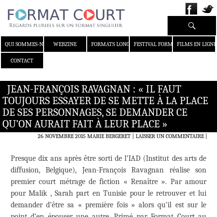
Recherche
ALLER AU CONTENU
QUI SOMMES-NOUS ?
WEBZINE
FORMATS LONGS
FESTIVAL FORMAT COURT
FILMS EN LIGNE
CONTACT
JEAN-FRANÇOIS RAVAGNAN : « IL FAUT
TOUJOURS ESSAYER DE SE METTE À LA PLACE
DE SES PERSONNAGES, SE DEMANDER CE
QU’ON AURAIT FAIT À LEUR PLACE »
26 NOVEMBRE 2015
MARIE BERGERET
LAISSER UN COMMENTAIRE
|
Presque dix ans après être sorti de l’IAD (Institut des arts de
diffusion, Belgique), Jean-François Ravagnan réalise son
premier court métrage de fiction « Renaître ». Par amour
pour Malik , Sarah part en Tunisie pour le retrouver et lui
demander d’être sa « première fois » alors qu’il est sur le
point d’en épouser une autre. Primé par Format Court au