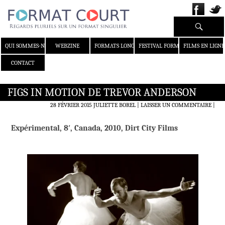
Recherche
ALLER AU CONTENU
QUI SOMMES-NOUS ?
WEBZINE
FORMATS LONGS
FESTIVAL FORMAT COURT
FILMS EN LIGNE
CONTACT
FIGS IN MOTION DE TREVOR ANDERSON
28 FÉVRIER 2015
JULIETTE BOREL
LAISSER UN COMMENTAIRE
|
Expérimental, 8′, Canada, 2010, Dirt City Films