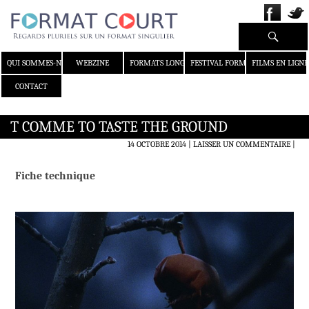
Recherche
ALLER AU CONTENU
QUI SOMMES-NOUS ?
WEBZINE
FORMATS LONGS
FESTIVAL FORMAT COURT
FILMS EN LIGNE
CONTACT
T COMME TO TASTE THE GROUND
14 OCTOBRE 2014
LAISSER UN COMMENTAIRE
|
Fiche technique