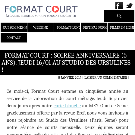
Recherche
ALLER AU CONTENU
QUI SOMMES-NOUS ?
WEBZINE
FORMATS LONGS
FESTIVAL FORMAT COURT
FILMS EN LIGNE
CONTACT
FORMAT COURT : SOIRÉE ANNIVERSAIRE (5
ANS), JEUDI 16/01 AU STUDIO DES URSULINES
!
8 JANVIER 2014
LAISSER UN COMMENTAIRE
|
Ce mois-ci, Format Court entame sa cinquième année au
service de la valorisation du court métrage. Jeudi 16 janvier,
deux jours après notre
carte blanche
au MK2 Quai de Seine,
gracieusement offerte par la revue Bref, nous vous invitons à
nous rejoindre au Studio des Ursulines (Paris, 5ème) pour
notre séance de courts mensuelle. Deux équipes seront
représentées, celle de « Us » (Julie Rousset, co-réalisatrice et