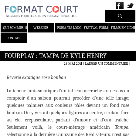
Recherche
ALLER AU CONTENU
QUI SOMMES-NOUS ?
WEBZINE
FORMATS LONGS
FESTIVAL FORMAT COURT
FILMS EN LIGNE
CONTACT
FOURPLAY : TAMPA DE KYLE HENRY
28 MAI 2011
LAISSER UN COMMENTAIRE
|
Rêverie extatique rose bonbon
La teneur fantasmatique d’un tableau accroché au-dessus du
comptoir d’un saloon pourrait procéder d’une telle image;
quelques palmiers aux couleurs pâles devant un fond rose
bonbon. On y verrait quelques figures au centre, sirotant face
au ciel crépusculaire, parlant d’amour et d’eau fraîche.
Seulement voilà, le court-métrage américain
Tampa
,
sélectionné à la dernière Quinzaine des Réalisateurs, n’est pas