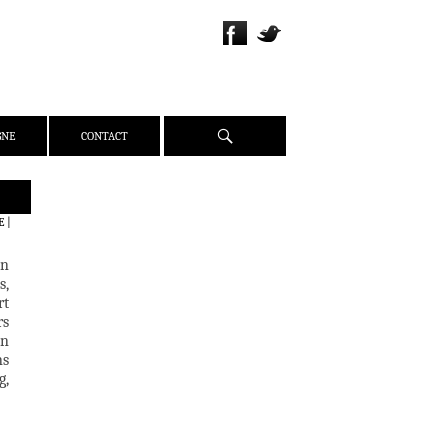
Recherche
GNE
CONTACT
QUI SOMMES-NOUS ?
E
|
PRÉSENTATION
en
ÉQUIPE
s,
PRESSE
rt
rs
PARTENAIRES
on
WEBZINE
ns
g,
ACTUALITÉS
CRITIQUES
DOSSIERS