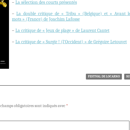
–
La sélection des courts présentés
–
La double critique de « Tribu » (Belgique) et « Avant l
mots » (France) de Joachim Lafosse
–
La critique de « Jeux de plage » de Laurent Cantet
–
La critique de « Surgir ! (l’Occident) » de Grégoire Letouvet
FESTIVAL DE LOCARNO
SU
 champs obligatoires sont indiqués avec
*