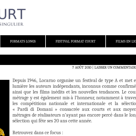
FORMATS LONGS
FESTIVAL FORMAT COURT
FILMS EN LI
7 AOÛT 2010
LAISSER UN COMMENTAIR
Depuis 1946, L
ocarno organise un festival de type A et met 
lumière les auteurs indépendants, inconnus comme confirmé
ainsi que les films inédits et les nouvelles tendances. Le cou
métrage y est également mis à l’honneur, notamment à trave
les compétitions nationale et internationale et la sélecti
« Pardi di Domani » consacrée aux courts et aux moye
métrages de réalisateurs n’ayant pas encore percé dans le lon
sélection qui fête ses 20 ans cette année.
Retrouvez dans ce focus :