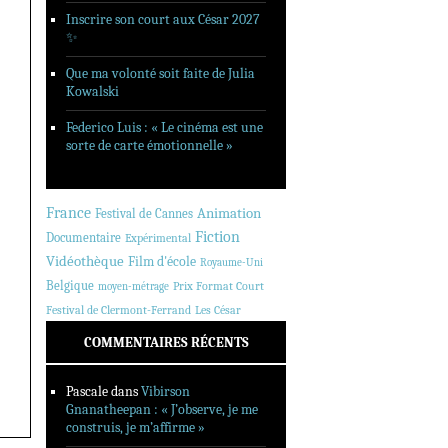
Inscrire son court aux César 2027
✨
Que ma volonté soit faite de Julia
Kowalski
Federico Luis : « Le cinéma est une
sorte de carte émotionnelle »
France
Animation
Festival de Cannes
Fiction
Documentaire
Expérimental
Vidéothèque
Film d'école
Royaume-Uni
Belgique
Prix Format Court
moyen-métrage
Festival de Clermont-Ferrand
Les César
COMMENTAIRES RÉCENTS
Pascale
dans
Vibirson
Gnanatheepan : « J’observe, je me
construis, je m’affirme »