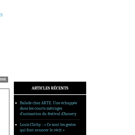
INTERVIEWS
REPORTAGES
es
SORTIES DVD
FORMATS LONGS
FESTIVAL FORMAT COURT
FILMS EN LIGNE
CONTACT
ISSE
ARTICLES RÉCENTS
Balade chez ARTE. Une échappée
dans les courts métrages
d’animation du festival d’Annecy
Louis Clichy : « Ce sont les gestes
qui font avancer le récit »