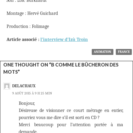
Son : Loïc Burkhardt
Montage : Hervé Guichard
Production : Folimage
Article associé :
l’interview d’Izù Troin
ANIMATION
FRANCE
ONE THOUGHT ON “B COMME LE BÛCHERON DES
MOTS”
DELACHAUX
9 AOÛT 2015 À 9 H 25 MIN
Bonjour,
Désireuse de visionner ce court métrage en entier,
pourriez vous me dire s’il est sorti en CD ?
Merci beaucoup pour l’attention portée à ma
demande.