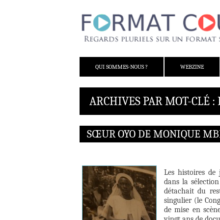
ALLER AU CONTENU
QUI SOMMES-NOUS ?
WEBZINE
ARCHIVES PAR MOT-CLÉ 
SŒUR OYO DE MONIQUE MB
Les histoires de 
dans la sélectio
détachait du re
singulier (le Con
de mise en scèn
vingt ans de docu