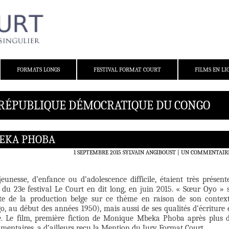
FORMATS LONGS
FESTIVAL FORMAT COURT
FILMS EN LI
: RÉPUBLIQUE DÉMOCRATIQUE DU CONGO
EKA PHOBA
1 SEPTEMBRE 2015
SYLVAIN ANGIBOUST
UN COMMENTAIR
jeunesse, d’enfance ou d’adolescence difficile, étaient très présent
n du 23e festival Le Court en dit long, en juin 2015. « Sœur Oyo » 
ste de la production belge sur ce thème en raison de son contex
go, au début des années 1950), mais aussi de ses qualités d’écriture 
e. Le film, première fiction de Monique Mbeka Phoba après plus 
mentaires, a d’ailleurs reçu la Mention du Jury Format Court.