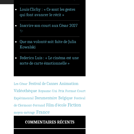
Louis Clichy : « Ce sont les gestes
qui font avancer le récit »
Inscrire son court aux César 2027
✨
Que ma volonté soit faite de Julia
Kowalski
Federico Luis : « Le cinéma est une
sorte de carte émotionnelle »
Animation
Festival de Cannes
Les César
Vidéothèque
Prix Format Court
Royaume-Uni
Documentaire
Belgique
Expérimental
Festival
Fiction
Film d'école
de Clermont-Ferrand
France
moyen-métrage
COMMENTAIRES RÉCENTS