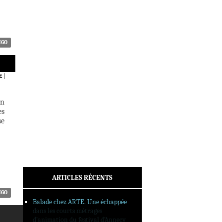
ACTUALITÉS
CRITIQUES
DOSSIERS
INTERVIEWS
NGO
REPORTAGES
SORTIES DVD
E
|
FORMATS LONGS
FESTIVAL FORMAT COURT
un
es
FILMS EN LIGNE
se
CONTACT
ARTICLES RÉCENTS
NGO
Balade chez ARTE. Une échappée
dans les courts métrages
d’animation du festival d’Annecy