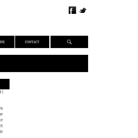
Recherche
GNE
CONTACT
QUI SOMMES-NOUS ?
E
|
PRÉSENTATION
ÉQUIPE
es
PRESSE
se
te
PARTENAIRES
et
WEBZINE
de