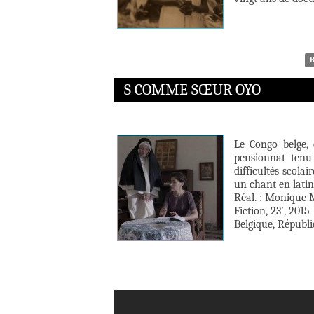
S COMME SŒUR OYO
Le Congo belge,
pensionnat tenu 
difficultés scolai
un chant en latin
Réal. : Monique
Fiction, 23′, 2015
Belgique, Républ