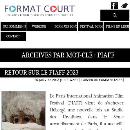
Recherche
ALLER AU CONTENU
QUI SOMMES-NOUS ?
WEBZINE
FORMATS LONGS
FESTIVAL FORMAT COURT
FILMS EN LIGNE
CONTACT
ARCHIVES PAR MOT-CLÉ : PIAFF
RETOUR SUR LE PIAFF 2023
26 JANVIER 2023
JULIA WAHL
LAISSER UN COMMENTAIRE
|
Le Paris International Animation Film
Festival (PIAFF) vient de s’achever.
Hébergé une nouvelle fois au Studio
des Ursulines, dans le 5ème
arrondissement de Paris, il a accueilli