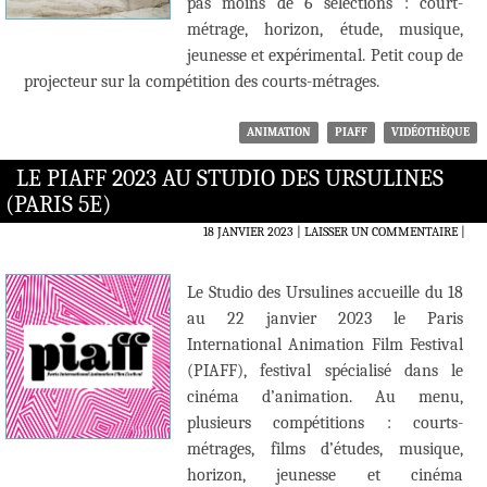
pas moins de 6 sélections : court-
métrage, horizon, étude, musique,
jeunesse et expérimental. Petit coup de
projecteur sur la compétition des courts-métrages.
ANIMATION
PIAFF
VIDÉOTHÈQUE
LE PIAFF 2023 AU STUDIO DES URSULINES
(PARIS 5E)
18 JANVIER 2023
LAISSER UN COMMENTAIRE
|
Le Studio des Ursulines accueille du 18
au 22 janvier 2023 le Paris
International Animation Film Festival
(PIAFF), festival spécialisé dans le
cinéma d’animation. Au menu,
plusieurs compétitions : courts-
métrages, films d’études, musique,
horizon, jeunesse et cinéma