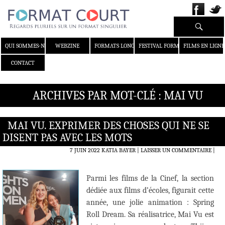
Recherche
ALLER AU CONTENU
QUI SOMMES-NOUS ?
WEBZINE
FORMATS LONGS
FESTIVAL FORMAT COURT
FILMS EN LIGNE
CONTACT
ARCHIVES PAR MOT-CLÉ : MAI VU
MAI VU. EXPRIMER DES CHOSES QUI NE SE
DISENT PAS AVEC LES MOTS
7 JUIN 2022
KATIA BAYER
LAISSER UN COMMENTAIRE
|
Parmi les films de la Cinef, la section
dédiée aux films d’écoles, figurait cette
année, une jolie animation : Spring
Roll Dream. Sa réalisatrice, Mai Vu est