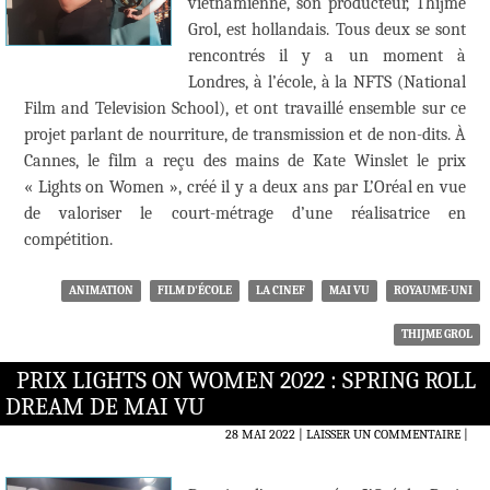
vietnamienne, son producteur, Thijme
Grol, est hollandais. Tous deux se sont
rencontrés il y a un moment à
Londres, à l’école, à la NFTS (National
Film and Television School), et ont travaillé ensemble sur ce
projet parlant de nourriture, de transmission et de non-dits. À
Cannes, le film a reçu des mains de Kate Winslet le prix
« Lights on Women », créé il y a deux ans par L’Oréal en vue
de valoriser le court-métrage d’une réalisatrice en
compétition.
ANIMATION
FILM D'ÉCOLE
LA CINEF
MAI VU
ROYAUME-UNI
THIJME GROL
PRIX LIGHTS ON WOMEN 2022 : SPRING ROLL
DREAM DE MAI VU
28 MAI 2022
LAISSER UN COMMENTAIRE
|