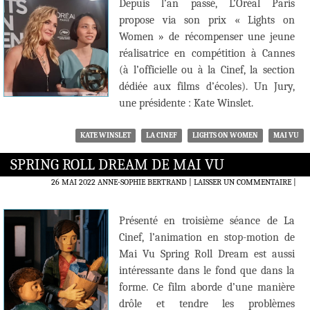
Depuis l’an passé, L’Oréal Paris
propose via son prix « Lights on
Women » de récompenser une jeune
réalisatrice en compétition à Cannes
(à l’officielle ou à la Cinef, la section
dédiée aux films d’écoles). Un Jury,
une présidente : Kate Winslet.
KATE WINSLET
LA CINEF
LIGHTS ON WOMEN
MAI VU
SPRING ROLL DREAM DE MAI VU
26 MAI 2022
ANNE-SOPHIE BERTRAND
LAISSER UN COMMENTAIRE
|
Présenté en troisième séance de La
Cinef, l’animation en stop-motion de
Mai Vu Spring Roll Dream est aussi
intéressante dans le fond que dans la
forme. Ce film aborde d’une manière
drôle et tendre les problèmes