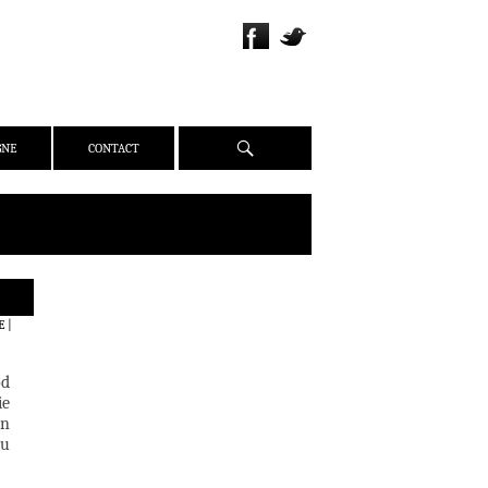
Recherche
GNE
CONTACT
QUI SOMMES-NOUS ?
E
|
PRÉSENTATION
ÉQUIPE
od
PRESSE
ie
un
PARTENAIRES
du
WEBZINE