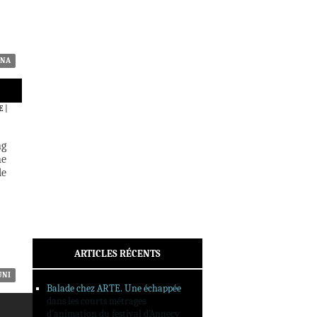
ACTUALITÉS
CRITIQUES
DOSSIERS
INTERVIEWS
ANA
REPORTAGES
SORTIES DVD
E
|
FORMATS LONGS
FESTIVAL FORMAT COURT
ng
ne
FILMS EN LIGNE
de
CONTACT
ARTICLES RÉCENTS
UNI
Balade chez ARTE. Une échappée
dans les courts métrages
d’animation du festival d’Annecy