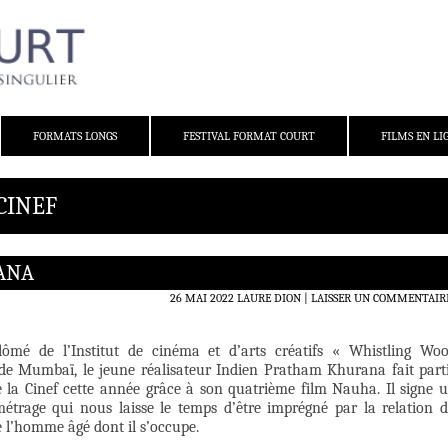
FORMATS LONGS
FESTIVAL FORMAT COURT
FILMS EN LI
CINEF
ANA
26 MAI 2022
LAURE DION
LAISSER UN COMMENTAIR
lômé de l’Institut de cinéma et d’arts créatifs « Whistling Wo
 de Mumbaï, le jeune réalisateur Indien Pratham Khurana fait part
de la Cinef cette année grâce à son quatrième film Nauha. Il signe 
étrage qui nous laisse le temps d’être imprégné par la relation 
e l’homme âgé dont il s’occupe.