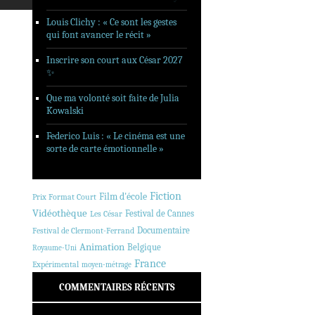
Louis Clichy : « Ce sont les gestes
qui font avancer le récit »
Inscrire son court aux César 2027
✨
Que ma volonté soit faite de Julia
Kowalski
Federico Luis : « Le cinéma est une
sorte de carte émotionnelle »
Fiction
Film d'école
Prix Format Court
Vidéothèque
Festival de Cannes
Les César
Documentaire
Festival de Clermont-Ferrand
Animation
Belgique
Royaume-Uni
France
Expérimental
moyen-métrage
COMMENTAIRES RÉCENTS