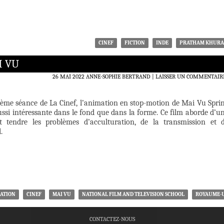
CINEF
FICTION
INDE
PRATHAM KHUR
I VU
26 MAI 2022
ANNE-SOPHIE BERTRAND
LAISSER UN COMMENTAIR
sième séance de La Cinef, l’animation en stop-motion de Mai Vu Spri
ssi intéressante dans le fond que dans la forme. Ce film aborde d’u
t tendre les problèmes d’acculturation, de la transmission et 
l.
ATION
CINEF
MAI VU
NATIONAL FILM AND TELEVISION SCHOOL
ROYAUME-
CONTACTEZ-NOUS