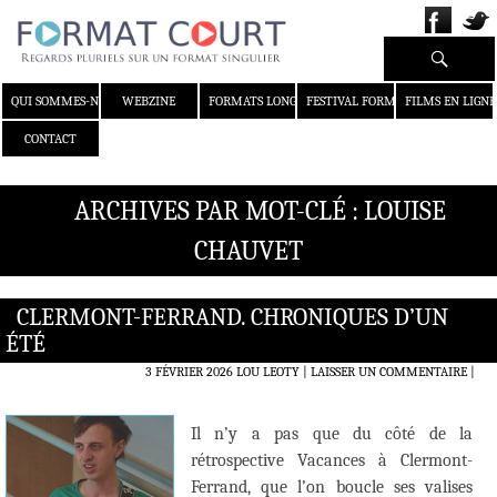
Recherche
ALLER AU CONTENU
QUI SOMMES-NOUS ?
WEBZINE
FORMATS LONGS
FESTIVAL FORMAT COURT
FILMS EN LIGNE
CONTACT
ARCHIVES PAR MOT-CLÉ : LOUISE
CHAUVET
CLERMONT-FERRAND. CHRONIQUES D’UN
ÉTÉ
3 FÉVRIER 2026
LOU LEOTY
LAISSER UN COMMENTAIRE
|
Il n’y a pas que du côté de la
rétrospective Vacances à Clermont-
Ferrand, que l’on boucle ses valises