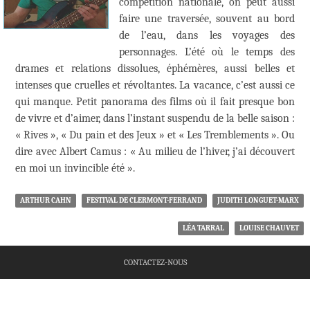
compétition nationale, on peut aussi
faire une traversée, souvent au bord
de l’eau, dans les voyages des
personnages. L’été où le temps des
drames et relations dissolues, éphémères, aussi belles et
intenses que cruelles et révoltantes. La vacance, c’est aussi ce
qui manque. Petit panorama des films où il fait presque bon
de vivre et d’aimer, dans l’instant suspendu de la belle saison :
« Rives », « Du pain et des Jeux » et « Les Tremblements ». Ou
dire avec Albert Camus : « Au milieu de l’hiver, j’ai découvert
en moi un invincible été ».
ARTHUR CAHN
FESTIVAL DE CLERMONT-FERRAND
JUDITH LONGUET-MARX
LÉA TARRAL
LOUISE CHAUVET
CONTACTEZ-NOUS