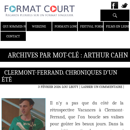
Recherche
ALLER AU CONTENU
QUI SOMMES-NOUS ?
WEBZINE
FORMATS LONGS
FESTIVAL FORMAT COURT
FILMS EN LIGNE
CONTACT
ARCHIVES PAR MOT-CLÉ : ARTHUR CAHN
CLERMONT-FERRAND. CHRONIQUES D’UN
ÉTÉ
3 FÉVRIER 2026
LOU LEOTY
LAISSER UN COMMENTAIRE
|
Il n’y a pas que du côté de la
rétrospective Vacances à Clermont-
Ferrand, que l’on boucle ses valises
pour goûter les beaux jours. Dans la