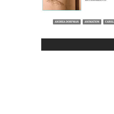
ANDREA DORFMAN
ANIMATION
CAROL