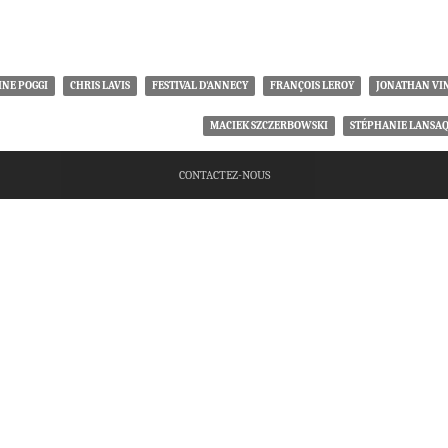
INE POGGI
CHRIS LAVIS
FESTIVAL D'ANNECY
FRANÇOIS LEROY
JONATHAN VI
MACIEK SZCZERBOWSKI
STÉPHANIE LANSA
CONTACTEZ-NOUS