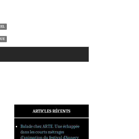
ACTUALITÉS
CRITIQUES
DOSSIERS
INTERVIEWS
NEL
REPORTAGES
QUE
SORTIES DVD
FORMATS LONGS
FESTIVAL FORMAT COURT
FILMS EN LIGNE
CONTACT
ARTICLES RÉCENTS
Balade chez ARTE. Une échappée
dans les courts métrages
d’animation du festival d’Annecy