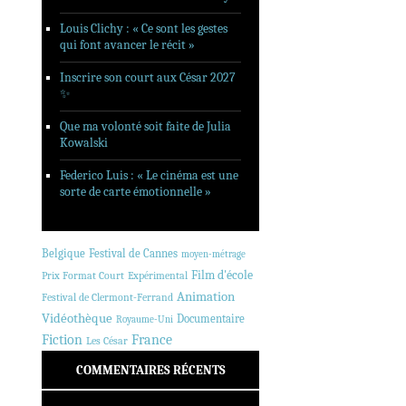
Louis Clichy : « Ce sont les gestes
qui font avancer le récit »
Inscrire son court aux César 2027
✨
Que ma volonté soit faite de Julia
Kowalski
Federico Luis : « Le cinéma est une
sorte de carte émotionnelle »
Belgique
Festival de Cannes
moyen-métrage
Film d'école
Prix Format Court
Expérimental
Animation
Festival de Clermont-Ferrand
Vidéothèque
Documentaire
Royaume-Uni
Fiction
France
Les César
COMMENTAIRES RÉCENTS