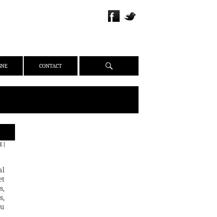
Recherche
GNE
CONTACT
QUI SOMMES-NOUS ?
E
|
PRÉSENTATION
ÉQUIPE
al
PRESSE
et
s,
PARTENAIRES
s,
WEBZINE
ou