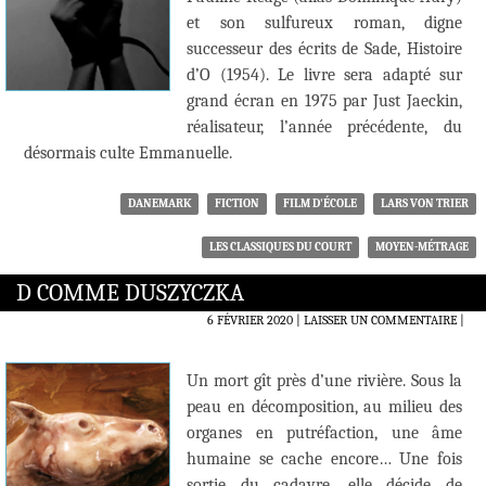
et son sulfureux roman, digne
successeur des écrits de Sade, Histoire
d’O (1954). Le livre sera adapté sur
grand écran en 1975 par Just Jaeckin,
réalisateur, l’année précédente, du
désormais culte Emmanuelle.
DANEMARK
FICTION
FILM D'ÉCOLE
LARS VON TRIER
LES CLASSIQUES DU COURT
MOYEN-MÉTRAGE
D COMME DUSZYCZKA
6 FÉVRIER 2020
LAISSER UN COMMENTAIRE
|
Un mort gît près d’une rivière. Sous la
peau en décomposition, au milieu des
organes en putréfaction, une âme
humaine se cache encore… Une fois
sortie du cadavre, elle décide de