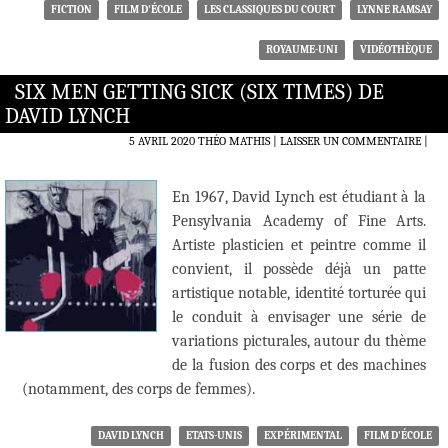
FICTION
FILM D'ÉCOLE
LES CLASSIQUES DU COURT
LYNNE RAMSAY
ROYAUME-UNI
VIDÉOTHÈQUE
SIX MEN GETTING SICK (SIX TIMES) DE
DAVID LYNCH
5 AVRIL 2020
THÉO MATHIS
LAISSER UN COMMENTAIRE
|
En 1967, David Lynch est étudiant à la
Pensylvania Academy of Fine Arts.
Artiste plasticien et peintre comme il
convient, il possède déjà un patte
artistique notable, identité torturée qui
le conduit à envisager une série de
variations picturales, autour du thème
de la fusion des corps et des machines
(notamment, des corps de femmes).
DAVID LYNCH
ETATS-UNIS
EXPÉRIMENTAL
FILM D'ÉCOLE