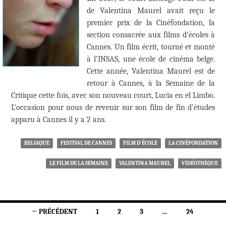
de Valentina Maurel avait reçu le
premier prix de la Cinéfondation, la
section consacrée aux films d’écoles à
Cannes. Un film écrit, tourné et monté
à l’INSAS, une école de cinéma belge.
Cette année, Valentina Maurel est de
retour à Cannes, à la Semaine de la
Critique cette fois, avec son nouveau court, Lucia en el Limbo.
L’occasion pour nous de revenir sur son film de fin d’études
apparu à Cannes il y a 2 ans.
BELGIQUE
FESTIVAL DE CANNES
FILM D'ÉCOLE
LA CINÉFONDATION
LE FILM DE LA SEMAINE
VALENTINA MAUREL
VIDÉOTHÈQUE
Navigation
← PRÉCÉDENT
1
2
3
…
24
des