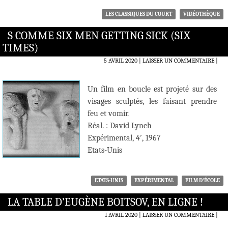
LES CLASSIQUES DU COURT
VIDÉOTHÈQUE
S COMME SIX MEN GETTING SICK (SIX
TIMES)
5 AVRIL 2020
LAISSER UN COMMENTAIRE
|
Un film en boucle est projeté sur des
visages sculptés, les faisant prendre
feu et vomir.
Réal. : David Lynch
Expérimental, 4′, 1967
Etats-Unis
ETATS-UNIS
EXPÉRIMENTAL
FILM D'ÉCOLE
LA TABLE D’EUGÈNE BOITSOV, EN LIGNE !
1 AVRIL 2020
LAISSER UN COMMENTAIRE
|