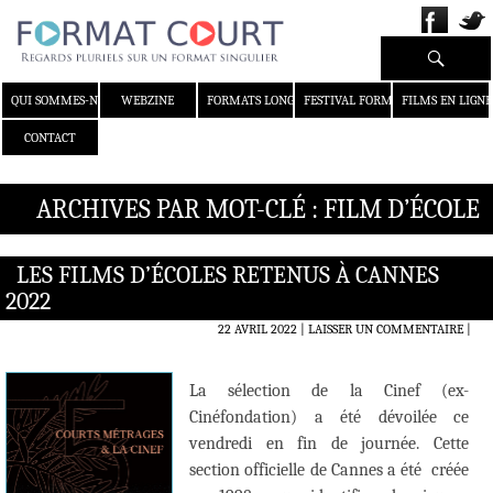
Recherche
ALLER AU CONTENU
QUI SOMMES-NOUS ?
WEBZINE
FORMATS LONGS
FESTIVAL FORMAT COURT
FILMS EN LIGNE
CONTACT
ARCHIVES PAR MOT-CLÉ : FILM D’ÉCOLE
LES FILMS D’ÉCOLES RETENUS À CANNES
2022
22 AVRIL 2022
LAISSER UN COMMENTAIRE
|
La sélection de la Cinef (ex-
Cinéfondation) a été dévoilée ce
vendredi en fin de journée. Cette
section officielle de Cannes a été créée