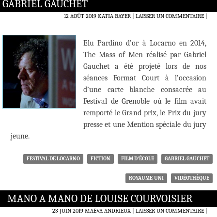
GABRIEL GAUCHET
12 AOÛT 2019
KATIA BAYER
LAISSER UN COMMENTAIRE
|
Elu Pardino d’or à Locarno en 2014,
The Mass of Men réalisé par Gabriel
Gauchet a été projeté lors de nos
séances Format Court à l’occasion
d’une carte blanche consacrée au
Festival de Grenoble où le film avait
remporté le Grand prix, le Prix du jury
presse et une Mention spéciale du jury
jeune.
FESTIVAL DE LOCARNO
FICTION
FILM D'ÉCOLE
GABRIEL GAUCHET
ROYAUME-UNI
VIDÉOTHÈQUE
MANO A MANO DE LOUISE COURVOISIER
23 JUIN 2019
MAËVA ANDRIEUX
LAISSER UN COMMENTAIRE
|