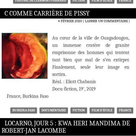
FESTIVAL DE CLERMONT-FERRAND
FICTION
FILM D'ÉCOLE
FRANCE
C COMME CARRIÈRE DE PISSY
4 FÉVRIER 2020
LAISSER UN COMMENTAIRE
|
Au cœur de la ville de Ouagadougou,
un immense cratère de granite
emprisonne des hommes qui tentent
tant bien que mal de s’en extirper.
Finalement, seule leur image en
sortira.
Réal. : Eliott Chabanis
Docu-fiction, 19′, 2019
France, Burkina Faso
BURKINA FASO
DOCUMENTAIRE
FICTION
FILM D'ÉCOLE
FRANCE
LOCARNO, JOUR 5 : KWA HERI MANDIMA DE
ROBERT-JAN LACOMBE