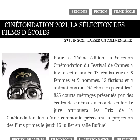
BELGIQUE
FICTION
FILM D'ÉCOLE
CINÉFONDATION 2021, LA SÉLECTION DES
FILMS D’ÉCOLES
29 JUIN 2021
LAISSER UN COMMENTAIRE
|
Pour sa 24ème édition, la Sélection
Cinéfondation du Festival de Cannes a
invité cette année 17 réalisateurs : 8
femmes et 9 hommes. 13 fictions et 4
animations ont été choisies parmi les 1
835 courts métrages présentés par des
écoles de cinéma du monde entier. Le
jury attribuera les Prix de la
Cinéfondation lors d’une cérémonie précédant la projection
des films primés le jeudi 15 juillet en salle Buñuel.
FESTIVAL DE CANNES
FILM D'ÉCOLE
LA CINÉFONDATION
SÉLECTIONS