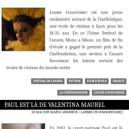
Louise Courvoisier est une jeune
réalisatrice sortant de la Cinéfabrique,
une école de cinéma à Lyon pour les
18-25 ans. En ce 72ème festival de
Cannes, Mano a Mano, un film de fin
d’étude a gagné le premier prix de la
Cinéfondation, une section à Cannes
favorisant les talents sortant des
écoles de cinéma du monde entier.
FESTIVAL DE CANNES
FICTION
FILM D'ÉCOLE
FRANCE
LA CINÉFONDATION
LOUISE COURVOISIER
PAUL EST LÀ DE VALENTINA MAUREL
20 MAI 2019
MAËVA ANDRIEUX
LAISSER UN COMMENTAIRE
|
En 2017, le court-métrage Paul est là