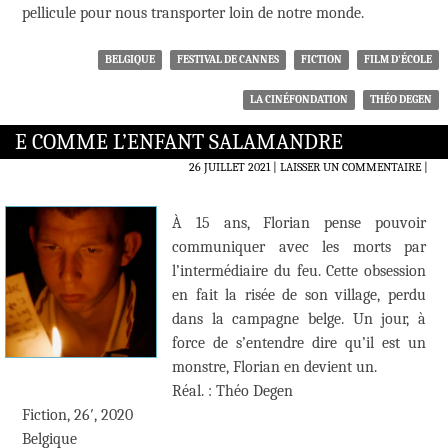
pellicule pour nous transporter loin de notre monde.
BELGIQUE
FESTIVAL DE CANNES
FICTION
FILM D'ÉCOLE
LA CINÉFONDATION
THÉO DEGEN
E COMME L’ENFANT SALAMANDRE
26 JUILLET 2021
LAISSER UN COMMENTAIRE
|
À 15 ans, Florian pense pouvoir
communiquer avec les morts par
l’intermédiaire du feu. Cette obsession
en fait la risée de son village, perdu
dans la campagne belge. Un jour, à
force de s’entendre dire qu’il est un
monstre, Florian en devient un.
Réal. : Théo Degen
Fiction, 26′, 2020
Belgique