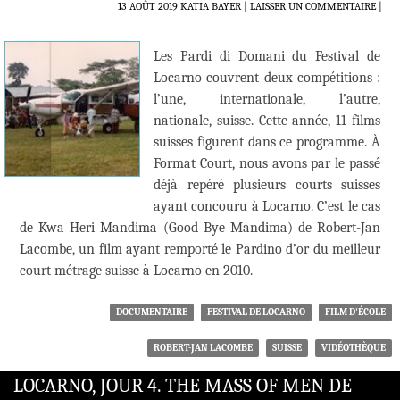
13 AOÛT 2019
KATIA BAYER
LAISSER UN COMMENTAIRE
|
Les Pardi di Domani du Festival de
Locarno couvrent deux compétitions :
l’une, internationale, l’autre,
nationale, suisse. Cette année, 11 films
suisses figurent dans ce programme. À
Format Court, nous avons par le passé
déjà repéré plusieurs courts suisses
ayant concouru à Locarno. C’est le cas
de Kwa Heri Mandima (Good Bye Mandima) de Robert-Jan
Lacombe, un film ayant remporté le Pardino d’or du meilleur
court métrage suisse à Locarno en 2010.
DOCUMENTAIRE
FESTIVAL DE LOCARNO
FILM D'ÉCOLE
ROBERT-JAN LACOMBE
SUISSE
VIDÉOTHÈQUE
LOCARNO, JOUR 4. THE MASS OF MEN DE