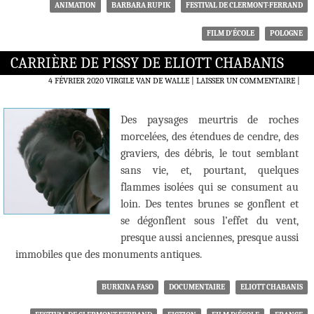
ANIMATION
BARBARA RUPIK
FESTIVAL DE CLERMONT-FERRAND
FILM D'ÉCOLE
POLOGNE
CARRIÈRE DE PISSY DE ELIOTT CHABANIS
4 FÉVRIER 2020
VIRGILE VAN DE WALLE
LAISSER UN COMMENTAIRE
|
Des paysages meurtris de roches
morcelées, des étendues de cendre, des
graviers, des débris, le tout semblant
sans vie, et, pourtant, quelques
flammes isolées qui se consument au
loin. Des tentes brunes se gonflent et
se dégonflent sous l’effet du vent,
presque aussi anciennes, presque aussi
immobiles que des monuments antiques.
BURKINA FASO
DOCUMENTAIRE
ELIOTT CHABANIS