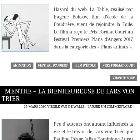
Hasard du web. La Table, réalisé par
Eugène Boitsov, film d’école de la
Poudrière, vient de rejoindre la Toile.
Le film a reçu le Prix Format Court au
Festival Premiers Plans d’Angers 2017
dans la catégorie des « Plans animés ».
ANIMATION
FESTIVAL D'ANGERS
FILM D'ÉCOLE
PRIX FORMAT COURT
VIDÉOTHÈQUE
MENTHE – LA BIENHEUREUSE DE LARS VON
TRIER
29 MARS 2020
VIRGILE VAN DE WALLE
LAISSER UN COMMENTAIRE
|
Peu d’auteurs ont autant influencés la
vie et le travail de Lars von Trier que
Pauline Réage (alias Dominique Aury)