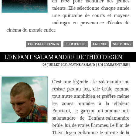
en 1998 pour identifier des jeunes
talents. Elle sélectionne chaque année
une quinzaine de courts et moyens
métrages en provenance d’écoles de
cinéma du monde entier.
FESTIVAL DE CANNES
FILM D'ÉCOLE
LA CINEF
SÉLECTIONS
L’ENFANT SALAMANDRE DE THÉO DEGEN
26 JUILLET 2021
AGATHE ARNAUD
UN COMMENTAIRE
|
C’est une légende : la salamandre ne
résiste pas au feu, elle brûle comme
tout autre amphibien et préfère même
les zones humides à la chaleur.
Pourtant, le garçon mi-homme mi-
salamandre de L’enfant-salamandre
brûle, lui, de vraies flammes. Le film de
Théo Degen enflamme le nitrate de la