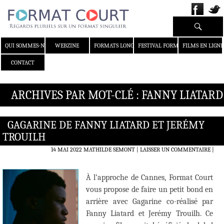
Recherche
ALLER AU CONTENU
QUI SOMMES-NOUS ?
WEBZINE
FORMATS LONGS
FESTIVAL FORMAT COURT
FILMS EN LIGNE
CONTACT
ARCHIVES PAR MOT-CLÉ : FANNY LIATARD
GAGARINE DE FANNY LIATARD ET JERÉMY
TROUILH
14 MAI 2022
MATHILDE SEMONT
LAISSER UN COMMENTAIRE
|
À l’approche de Cannes, Format Court
vous propose de faire un petit bond en
arrière avec Gagarine co-réalisé par
Fanny Liatard et Jerémy Trouilh. Ce