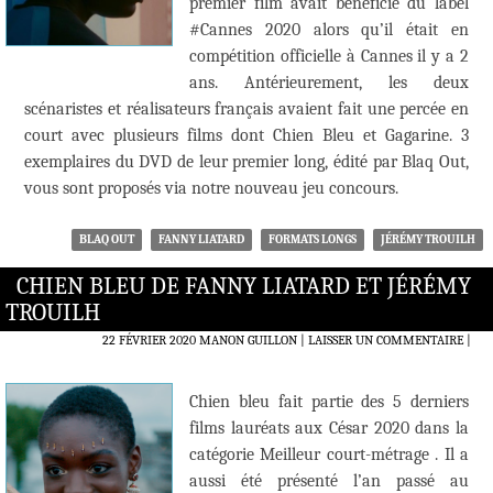
premier film avait bénéficié du label
#Cannes 2020 alors qu’il était en
compétition officielle à Cannes il y a 2
ans. Antérieurement, les deux
scénaristes et réalisateurs français avaient fait une percée en
court avec plusieurs films dont Chien Bleu et Gagarine. 3
exemplaires du DVD de leur premier long, édité par Blaq Out,
vous sont proposés via notre nouveau jeu concours.
BLAQ OUT
FANNY LIATARD
FORMATS LONGS
JÉRÉMY TROUILH
CHIEN BLEU DE FANNY LIATARD ET JÉRÉMY
TROUILH
22 FÉVRIER 2020
MANON GUILLON
LAISSER UN COMMENTAIRE
|
Chien bleu fait partie des 5 derniers
films lauréats aux César 2020 dans la
catégorie Meilleur court-métrage . Il a
aussi été présenté l’an passé au