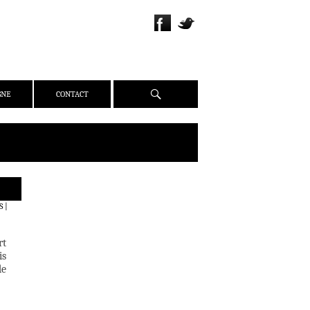
Recherche
GNE
CONTACT
QUI SOMMES-NOUS ?
S
|
PRÉSENTATION
ÉQUIPE
rt
PRESSE
is
de
PARTENAIRES
WEBZINE