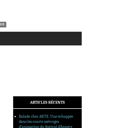
ACTUALITÉS
CRITIQUES
DOSSIERS
INTERVIEWS
QUE
REPORTAGES
SORTIES DVD
FORMATS LONGS
FESTIVAL FORMAT COURT
FILMS EN LIGNE
CONTACT
ARTICLES RÉCENTS
Balade chez ARTE. Une échappée
dans les courts métrages
d’animation du festival d’Annecy