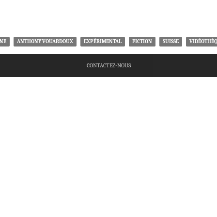
NE
ANTHONY VOUARDOUX
EXPÉRIMENTAL
FICTION
SUISSE
VIDÉOTHÈ
CONTACTEZ-NOUS