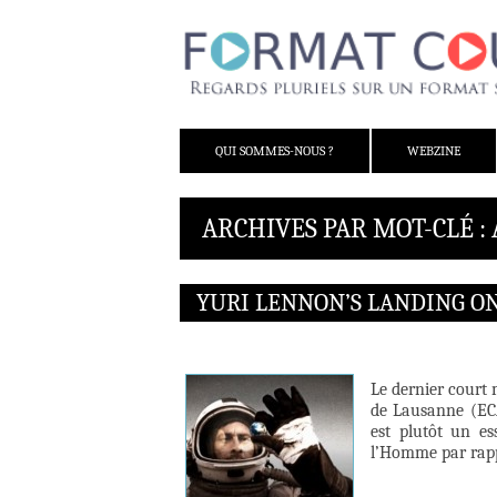
ALLER AU CONTENU
QUI SOMMES-NOUS ?
WEBZINE
ARCHIVES PAR MOT-CLÉ 
YURI LENNON’S LANDING O
Le dernier court 
de Lausanne (ECAL
est plutôt un es
l’Homme par rap