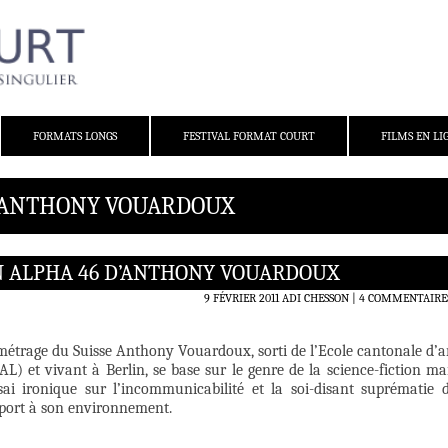
FORMATS LONGS
FESTIVAL FORMAT COURT
FILMS EN LI
: ANTHONY VOUARDOUX
N ALPHA 46 D’ANTHONY VOUARDOUX
9 FÉVRIER 2011
ADI CHESSON
4 COMMENTAIRE
métrage du Suisse Anthony Vouardoux, sorti de l’Ecole cantonale d’a
) et vivant à Berlin, se base sur le genre de la science-fiction ma
sai ironique sur l’incommunicabilité et la soi-disant suprématie 
port à son environnement.