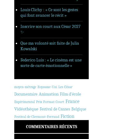
Louis Clichy : « Ce sont les gestes
qui font avancer le récit »
Inscrire son court aux César 2027
✨
Que ma volonté soit faite de Julia
Kowalski
Federico Luis : « Le cinéma est une
sorte de carte émotionnelle »
Les César
moyen-métrage
Royaume-Uni
Animation
Documentaire
Film d'école
France
Expérimental
Prix Format Court
Vidéothèque
Festival de Cannes
Belgique
Fiction
Festival de Clermont-Ferrand
COMMENTAIRES RÉCENTS