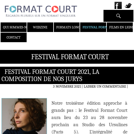
Recherche
ALLER AU CONTENU
QUI SOMMES-NOUS ?
WEBZINE
FORMATS LONGS
FESTIVAL FORMAT COURT
FILMS EN LIGNE
CONTACT
FESTIVAL FORMAT COURT
FESTIVAL FORMAT COURT 2021, LA
COMPOSITION DE NOS JURYS
3 NOVEMBRE 2021
LAISSER UN COMMENTAIRE
|
Notre troisième édition approche à
grands pas : le Festival Format Court
aura lieu du 23 au 28 novembre
prochain au Studio des Ursulines
(Paris 5). L’intégralité de