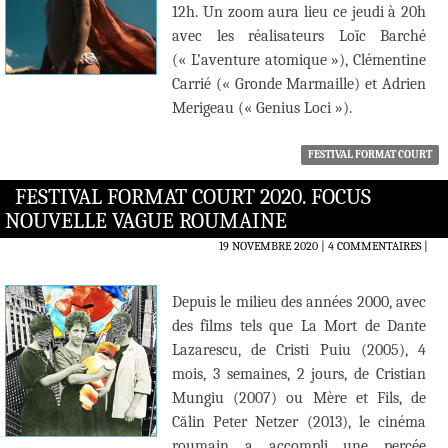
12h. Un zoom aura lieu ce jeudi à 20h
avec les réalisateurs Loïc Barché
(« L’aventure atomique »), Clémentine
Carrié (« Gronde Marmaille) et Adrien
Merigeau (« Genius Loci »).
FESTIVAL FORMAT COURT
FESTIVAL FORMAT COURT 2020. FOCUS
NOUVELLE VAGUE ROUMAINE
19 NOVEMBRE 2020
4 COMMENTAIRES
|
Depuis le milieu des années 2000, avec
des films tels que La Mort de Dante
Lazarescu, de Cristi Puiu (2005), 4
mois, 3 semaines, 2 jours, de Cristian
Mungiu (2007) ou Mère et Fils, de
Călin Peter Netzer (2013), le cinéma
roumain a accompli une percée